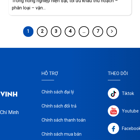
Trong nông nghiệp hiện đại, tối ưu khâu thu hoạch –
phân loại – vận...
1
2
3
4
…
7
HỖ TRỢ
THEO DÕI
 VINH
Chính sách đại lý
Tiktok
Chính sách đổi trả
Youtube
 Chí Minh
Chính sách thanh toán
Faceboo
Chính sách mua bán