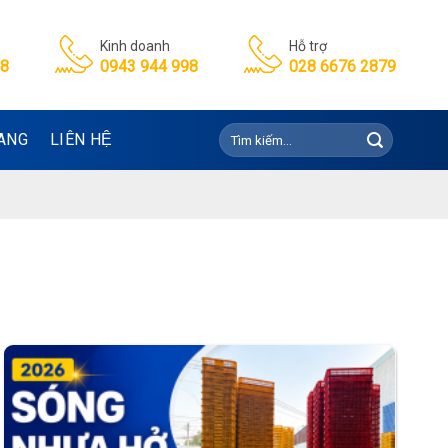
Kinh doanh
Hỗ trợ
98
0943 944 998
028 6676 2879
Tìm
ANG
LIÊN HỆ
kiếm: