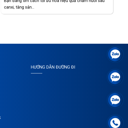
Bạn đang tìm cách tối ưu hóa hiệu quả chăm nuôi sâu
canxi, tăng sản...
HƯỚNG DẪN ĐƯỜNG ĐI
k