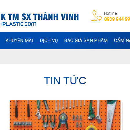
Hotline
0939 944 9
KHUYẾN MÃI
DỊCH VỤ
BÁO GIÁ SẢN PHẨM
CẨM N
TIN TỨC