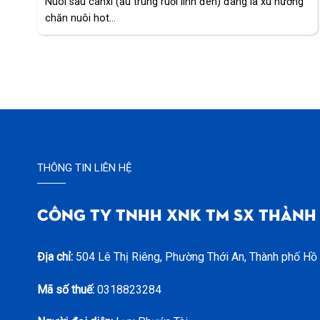
Nuôi sâu canxi (ấu trùng ruồi lính đen) đang là xu hướng
chăn nuôi hot...
THÔNG TIN LIÊN HỆ
CÔNG TY TNHH XNK TM SX THÀNH
Địa chỉ:
504 Lê Thị Riêng, Phường Thới An, Thành phố Hồ
Mã số thuế:
0318823284