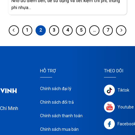
Nhờ ưu điểm bền, dễ sử dụng và tiết kiệm chi phí, thùng
phi nhựa...
1
2
3
4
5
…
7
HỖ TRỢ
THEO DÕI
 VINH
Chính sách đại lý
Tiktok
Chính sách đổi trả
Youtube
 Chí Minh
Chính sách thanh toán
Faceboo
Chính sách mua bán