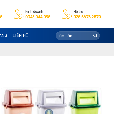
Kinh doanh
Hỗ trợ
98
0943 944 998
028 6676 2879
Tìm
ANG
LIÊN HỆ
kiếm: