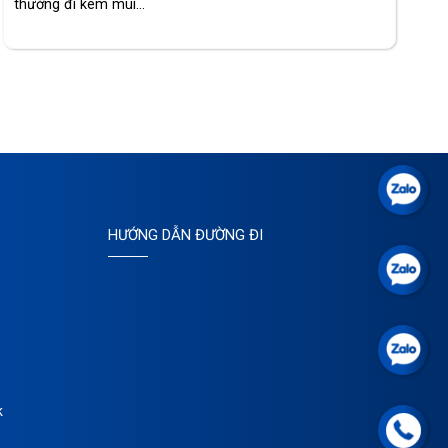
thường đi kèm mùi...
HƯỚNG DẪN ĐƯỜNG ĐI
k