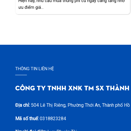
Hiện nay, nhu cầu mua thùng phi cũ ngày càng tăng nhờ
ưu điểm giá...
THÔNG TIN LIÊN HỆ
CÔNG TY TNHH XNK TM SX THÀNH
Địa chỉ:
504 Lê Thị Riêng, Phường Thới An, Thành phố Hồ
Mã số thuế:
0318823284