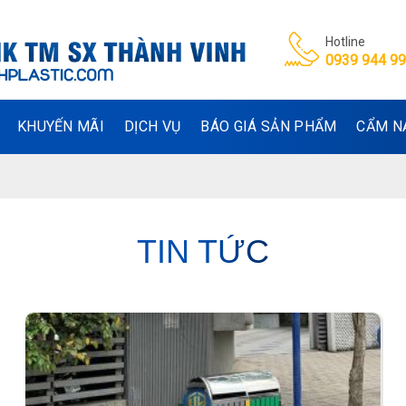
Hotline
0939 944 9
KHUYẾN MÃI
DỊCH VỤ
BÁO GIÁ SẢN PHẨM
CẨM N
TIN TỨC