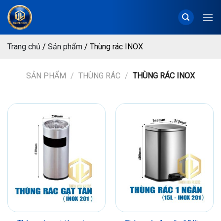
Chuyển
đến
nội
dung
Trang chủ
/
Sản phẩm
/
Thùng rác INOX
SẢN PHẨM
/
THÙNG RÁC
/
THÙNG RÁC INOX