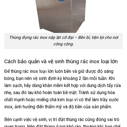
Thùng đựng rác inox nắp lật cỡ đại – Bền bỉ, tiện lợi cho nơi
công cộng.
Cách bảo quản và vệ sinh thùng rác inox loại lớn
Để thùng rác inox loại lớn luôn bền và giữ được độ sáng
bóng, bạn nên vệ sinh định kỳ khoảng 2 lần mỗi tuần. Khi
làm sạch, hãy dùng khăn mềm kết hợp với dung dịch tẩy rửa
nhẹ, sau đó lau khô hoàn toàn bề mặt. Tránh sử dụng hóa
chất mạnh hoặc miếng chà kim loại vì có thể làm trầy xước
inox, ảnh hưởng đến thẩm mỹ và độ bền của sản phẩm.
Bên cạnh việc vệ sinh, vị trí đặt thùng rác cũng đóng vai trò
quan trọng. Nên đặt thùng ở nơi khô ráo, thoáng khí, hạn chế