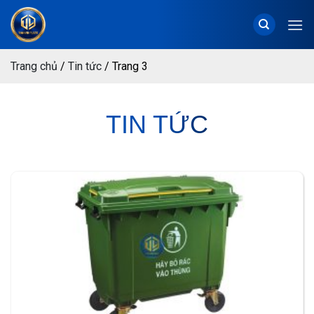
Chuyển
đến
nội
dung
Trang chủ
/
Tin tức
/
Trang 3
TIN TỨC