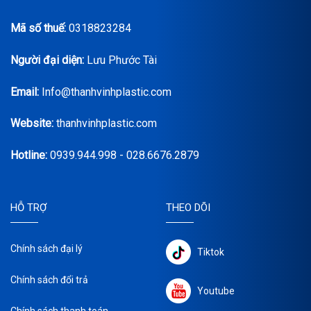
Mã số thuế:
0318823284
Người đại diện:
Lưu Phước Tài
Email:
Info@thanhvinhplastic.com
Website:
thanhvinhplastic.com
Hotline:
0939.944.998 - 028.6676.2879
HỖ TRỢ
THEO DÕI
Chính sách đại lý
Tiktok
Chính sách đổi trả
Youtube
Chính sách thanh toán