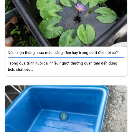
Nên chọn thùng nhựa màu trắng, đen hay trong suốt để nuôi cá?
Trong quá trình nuôi cá, nhiều người thường quan tâm đến dung
tích, chất liệu...