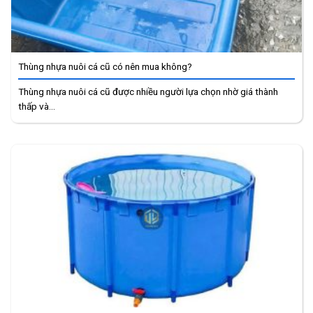
Thùng nhựa nuôi cá cũ có nên mua không?
Thùng nhựa nuôi cá cũ được nhiều người lựa chọn nhờ giá thành
thấp và...