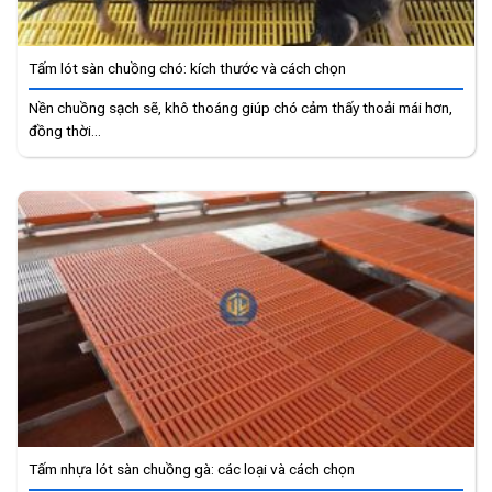
Tấm lót sàn chuồng chó: kích thước và cách chọn
Nền chuồng sạch sẽ, khô thoáng giúp chó cảm thấy thoải mái hơn,
đồng thời...
Tấm nhựa lót sàn chuồng gà: các loại và cách chọn