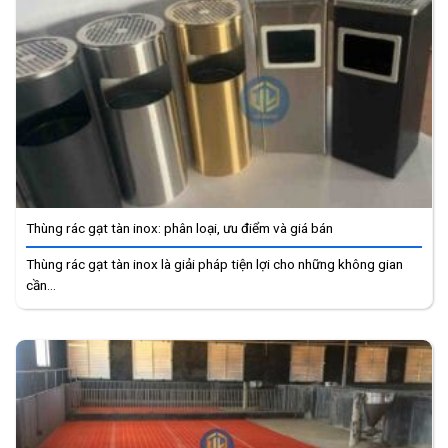
Thùng rác gạt tàn inox: phân loại, ưu điểm và giá bán
Thùng rác gạt tàn inox là giải pháp tiện lợi cho những không gian
cần...