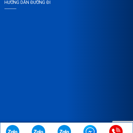
HƯỚNG DẪN ĐƯỜNG ĐI
Copyright © 2023 Bản quyền thuộc về CÔNG TY TNHH XNK SX