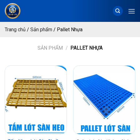
Chuyển
đến
nội
dung
Trang chủ
/
Sản phẩm
/
Pallet Nhựa
SẢN PHẨM
/
PALLET NHỰA