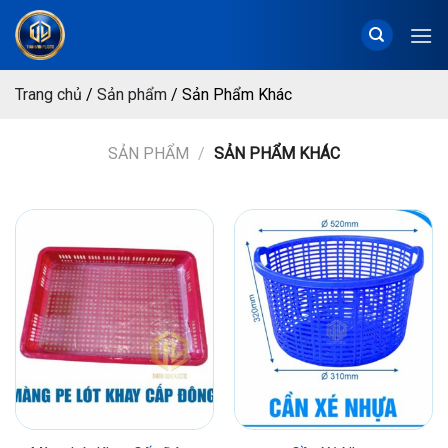
Chuyển
đến
nội
dung
Trang chủ
/
Sản phẩm
/
Sản Phẩm Khác
SẢN PHẨM
/
SẢN PHẨM KHÁC