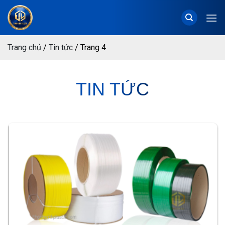
Chuyển
đến
nội
dung
Trang chủ
/
Tin tức
/
Trang 4
TIN TỨC