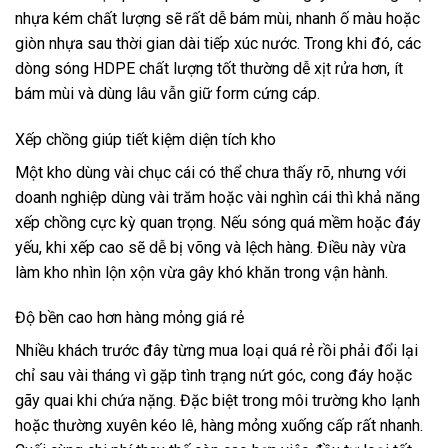
nhựa kém chất lượng sẽ rất dễ bám mùi, nhanh ố màu hoặc
giòn nhựa sau thời gian dài tiếp xúc nước. Trong khi đó, các
dòng sóng HDPE chất lượng tốt thường dễ xịt rửa hơn, ít
bám mùi và dùng lâu vẫn giữ form cứng cáp.
Xếp chồng giúp tiết kiệm diện tích kho
Một kho dùng vài chục cái có thể chưa thấy rõ, nhưng với
doanh nghiệp dùng vài trăm hoặc vài nghìn cái thì khả năng
xếp chồng cực kỳ quan trọng. Nếu sóng quá mềm hoặc đáy
yếu, khi xếp cao sẽ dễ bị võng và lệch hàng. Điều này vừa
làm kho nhìn lộn xộn vừa gây khó khăn trong vận hành.
Độ bền cao hơn hàng mỏng giá rẻ
Nhiều khách trước đây từng mua loại quá rẻ rồi phải đổi lại
chỉ sau vài tháng vì gặp tình trạng nứt góc, cong đáy hoặc
gãy quai khi chứa nặng. Đặc biệt trong môi trường kho lạnh
hoặc thường xuyên kéo lê, hàng mỏng xuống cấp rất nhanh.