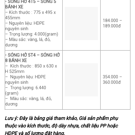
•
SÓNG HỞ 4T5 – SÓNG 5
BÁNH XE
– Kích thước : 775 x 495 x
455mm
184.000 –
– Nguyên liệu: HDPE
189.000đ
nguyên sinh
– Trọng lượng: 4.000(gram)
– Màu sắc: vàng, lá, đỏ,
dương
•
SÓNG HỞ 5T4 – SÓNG HỞ
8 BÁNH XE
– Kích thước : 850 x 630 x
H 525mm
– Nguyên liệu: HDPE
354.000 –
nguyên sinh
360.000đ
– Trọng lượng: 6.440
(gram)
– Màu sắc: vàng, lá, đỏ,
dương
Lưu ý: Đây là bảng giá tham khảo, Giá sản phẩm phụ
thuộc vào kích thước, độ dày nhựa, chất liệu PP hoặc
HDPE và số lượng đặt hàng.