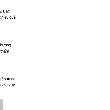
ý. Đặc
t hiệu quả
g hướng
ó thẩm
 tập trung
ề khu vực