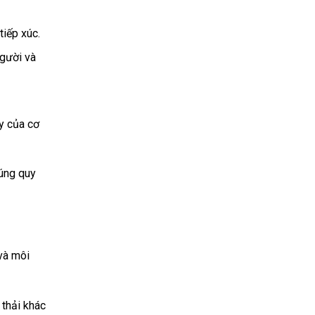
tiếp xúc.
người và
ày của cơ
đúng quy
và môi
 thải khác