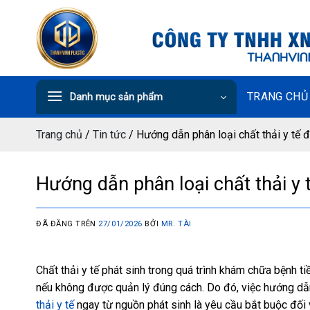
Chuyển
đến
nội
dung
TRANG CHỦ
Danh mục sản phẩm
Trang chủ
/
Tin tức
/
Hướng dẫn phân loại chất thải y tế đ
Hướng dẫn phân loại chất thải y 
ĐÃ ĐĂNG TRÊN
27/01/2026
BỞI
MR. TÀI
Chất thải y tế phát sinh trong quá trình khám chữa bệnh
nếu không được quản lý đúng cách. Do đó, việc hướng dẫn 
thải y tế
ngay từ nguồn phát sinh là yêu cầu bắt buộc đối v