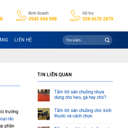
Kinh doanh
Hỗ trợ
98
0943 944 998
028 6676 2879
Tìm
ANG
LIÊN HỆ
kiếm:
TIN LIÊN QUAN
Tấm lót sàn chuồng nhựa:
dùng cho heo, gà hay chó?
Tấm lót sàn chuồng chó: kích
môi trường
thước và cách chọn
loại rác
góp phần