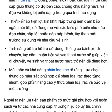
như
nhựa HDPE
, Composite, inox hoặc các loại nhựa cao
cấp giúp thùng có độ bền cao, chống chịu nắng mưa, va
đập và không bị biến dạng trong quá trình sử dụng.
Thiết kế nắp tiện lợi, kín khít: Nắp thùng nên đảm bảo
ngăn mùi tốt, dễ đóng mở với các kiểu phổ biến như nắp
đạp chân, nắp lật hoặc nắp bập bênh, tùy theo môi
trường sử dụng và nhu cầu vệ sinh.
Tính năng bổ trợ hỗ trợ sử dụng: Thùng có bánh xe di
chuyển, tay cầm thuận tiện và van thoát nước sẽ giúp việc
di chuyển, vệ sinh và thoát nước mưa trở nên dễ dàng hơn.
Màu sắc và khả năng
phân loại rác
rõ ràng: Lựa chọn
thùng có màu sắc phù hợp để phân loại rác theo từng
nhóm, góp phần nâng cao ý thức phân loại rác và bảo vệ
môi trường.
Ngoài ra nên ưu tiên sản phẩm có mức giá phù hợp với ngân
sách và từ các nhà cung cấp, thương hiệu có uy tín, chính