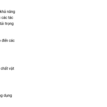
 khả năng
 các tác
tải trọng
o đến các
 chất vật
ứng dụng