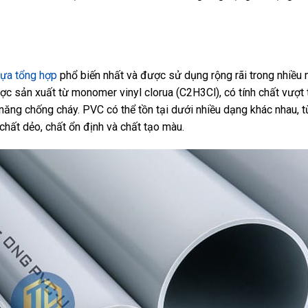
ựa tổng hợp
phổ biến nhất và được sử dụng rộng rãi trong nhiều
c sản xuất từ monomer vinyl clorua (C2H3Cl), có tính chất vượt 
năng chống cháy. PVC có thể tồn tại dưới nhiều dạng khác nhau,
chất dẻo, chất ổn định và chất tạo màu.