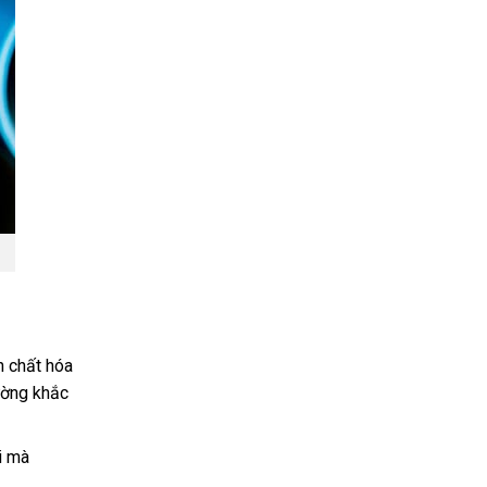
h chất hóa
ường khắc
i mà