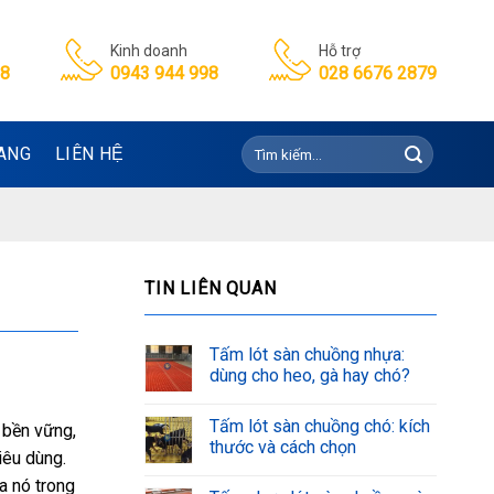
Kinh doanh
Hỗ trợ
98
0943 944 998
028 6676 2879
Tìm
ANG
LIÊN HỆ
kiếm:
TIN LIÊN QUAN
Tấm lót sàn chuồng nhựa:
dùng cho heo, gà hay chó?
Tấm lót sàn chuồng chó: kích
t bền vững,
thước và cách chọn
iêu dùng.
a nó trong