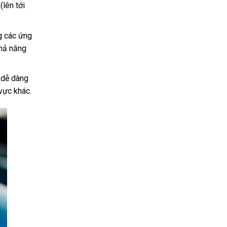
(lên tới
g các ứng
khả năng
t dễ dàng
 vực khác.