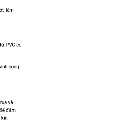
ớt, làm
m từ PVC có
gành công
rua và
g để đảm
kín.