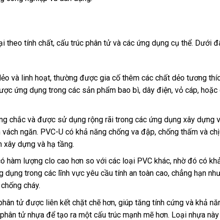
 theo tính chất, cấu trúc phân tử và các ứng dụng cụ thể. Dưới đ
o và linh hoạt, thường được gia cố thêm các chất dẻo tương thí
ợc ứng dụng trong các sản phẩm bao bì, dây điện, vỏ cáp, hoặc 
ng chắc và được sử dụng rộng rãi trong các ứng dụng xây dựng 
ấm vách ngăn. PVC-U có khả năng chống va đập, chống thấm và ch
h xây dựng và hạ tầng.
có hàm lượng clo cao hơn so với các loại PVC khác, nhờ đó có kh
g dụng trong các lĩnh vực yêu cầu tính an toàn cao, chẳng hạn nh
 chống cháy.
ân tử được liên kết chặt chẽ hơn, giúp tăng tính cứng và khả nă
phân tử nhựa để tạo ra một cấu trúc mạnh mẽ hơn. Loại nhựa nà