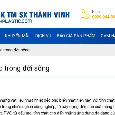
Hotline
0939 944 9
KHUYẾN MÃI
DỊCH VỤ
BÁO GIÁ SẢN PHẨM
CẨM N
c trong đời sống
c trong đời sống
hững vật liệu nhựa nhiệt dẻo phổ biến nhất hiện nay. Với tính chấ
i trong nhiều ngành công nghiệp, từ xây dựng đến sản xuất hàng t
ựa PVC, từ cấu tạo, tính chất cho đến những ứng dụng đa dạng củ