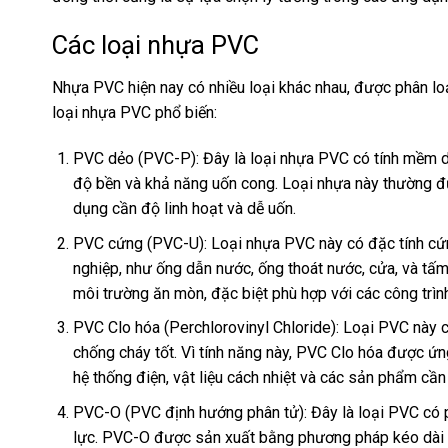
Các loại nhựa PVC
Nhựa PVC hiện nay có nhiều loại khác nhau, được phân loại
loại nhựa PVC phổ biến:
PVC dẻo (PVC-P): Đây là loại nhựa PVC có tính mềm dẻ
độ bền và khả năng uốn cong. Loại nhựa này thường đư
dụng cần độ linh hoạt và dễ uốn.
PVC cứng (PVC-U): Loại nhựa PVC này có đặc tính cứ
nghiệp, như ống dẫn nước, ống thoát nước, cửa, và t
môi trường ăn mòn, đặc biệt phù hợp với các công trìn
PVC Clo hóa (Perchlorovinyl Chloride): Loại PVC này 
chống cháy tốt. Vì tính năng này, PVC Clo hóa được ứn
hệ thống điện, vật liệu cách nhiệt và các sản phẩm cần
PVC-O (PVC định hướng phân tử): Đây là loại PVC có ph
lực. PVC-O được sản xuất bằng phương pháp kéo dài 