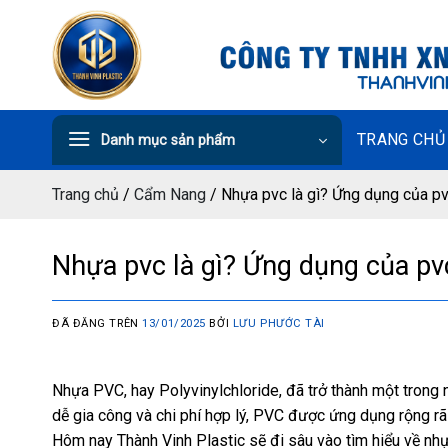
Chuyển
đến
nội
dung
TRANG CHỦ
Danh mục sản phẩm
Trang chủ
/
Cẩm Nang
/
Nhựa pvc là gì? Ứng dụng của pv
Nhựa pvc là gì? Ứng dụng của pv
ĐÃ ĐĂNG TRÊN
13/01/2025
BỞI
LƯU PHƯỚC TÀI
Nhựa PVC, hay Polyvinylchloride, đã trở thành một trong n
dễ gia công và chi phí hợp lý, PVC được ứng dụng rộng rã
Hôm nay Thành Vinh Plastic sẽ đi sâu vào tìm hiểu về nh