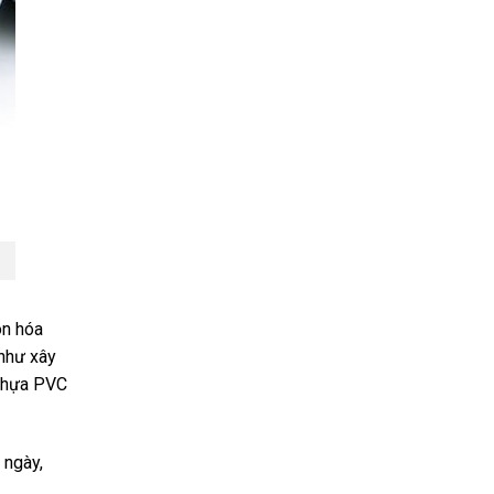
òn hóa
 như xây
 Nhựa PVC
 ngày,