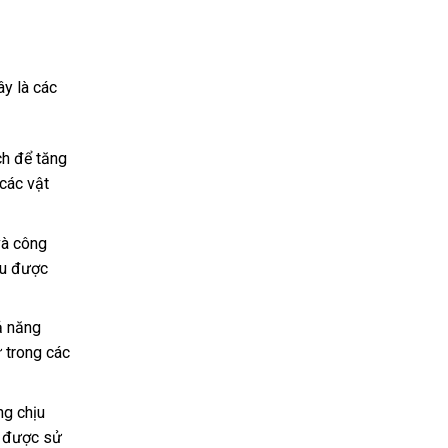
ây là các
ch để tăng
các vật
và công
ịu được
ả năng
ư trong các
ng chịu
y được sử