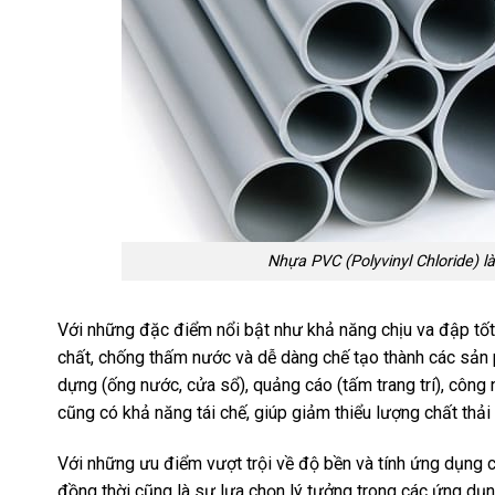
Nhựa PVC (Polyvinyl Chloride) l
Với những đặc điểm nổi bật như khả năng chịu va đập tốt
chất, chống thấm nước và dễ dàng chế tạo thành các sản
dựng (ống nước, cửa sổ), quảng cáo (tấm trang trí), công
cũng có khả năng tái chế, giúp giảm thiểu lượng chất thả
Với những ưu điểm vượt trội về độ bền và tính ứng dụng c
đồng thời cũng là sự lựa chọn lý tưởng trong các ứng dụ