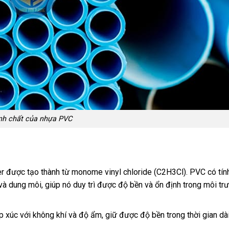
nh chất của nhựa PVC
r được tạo thành từ monome vinyl chloride (C2H3Cl). PVC có tín
và dung môi, giúp nó duy trì được độ bền và ổn định trong môi tr
p xúc với không khí và độ ẩm, giữ được độ bền trong thời gian dà