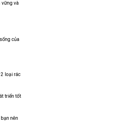
n vững và
 sống của
2 loại rác
 triển tốt
n bạn nên