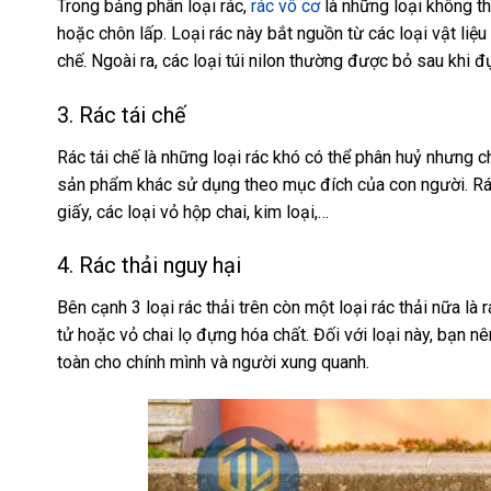
Trong
bảng phân loại rác
,
rác vô cơ
là những loại không t
hoặc chôn lấp. Loại rác này bắt nguồn từ các loại vật liệ
chế. Ngoài ra, các loại túi nilon thường được bỏ sau khi đ
3. Rác tái chế
Rác tái chế là những loại rác khó có thể phân huỷ nhưng c
sản phẩm khác sử dụng theo mục đích của con người.
Rá
giấy, các loại vỏ hộp chai, kim loại,…
4. Rác thải nguy hại
Bên cạnh 3 loại rác thải trên còn một loại rác thải nữa là
tử hoặc vỏ chai lọ đựng hóa chất. Đối với loại này, bạn 
toàn cho chính mình và người xung quanh.