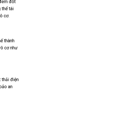
 đem đốt
thể tái
ô cơ.
hế thành
vô cơ như
 thải điện
 bảo an