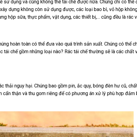
hể sử dụng và cũng không thể tái chế được nữa. Chúng chỉ có thể
u xây dựng không còn sử dụng được, các loại bao bì, vỏ hộp không 
ựng hộp sữa, thực phẩm, vật dụng, các thiết bị,… cũng đều là rác v
húng hoàn toàn có thể đưa vào quá trình sản xuất. Chúng có thể c
c tái chế gồm những loại nào?
Rác tái chế thường sẽ là các chất 
 rác thải nguy hại. Chúng bao gồm pin, ắc quy, bóng đèn hư cũ, chất
nên cẩn thận và thu gom riêng để có phương án xử lý phù hợp đảm