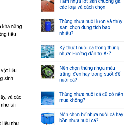
Tấm nhựa lót sàn chuồng gà:
các loại và cách chọn
Thùng nhựa nuôi lươn và thủy
và khả năng
sản: chọn dung tích bao
nhiêu?
ộng tiêu
Kỹ thuật nuôi cá trong thùng
nhựa: Hướng dẫn từ A-Z
Nên chọn thùng nhựa màu
vật liệu
trắng, đen hay trong suốt để
g sinh
nuôi cá?
Thùng nhựa nuôi cá cũ có nên
iấy, và các
mua không?
 như tái
Nên chọn bể nhựa nuôi cá hay
bồn nhựa nuôi cá?
 liệu như