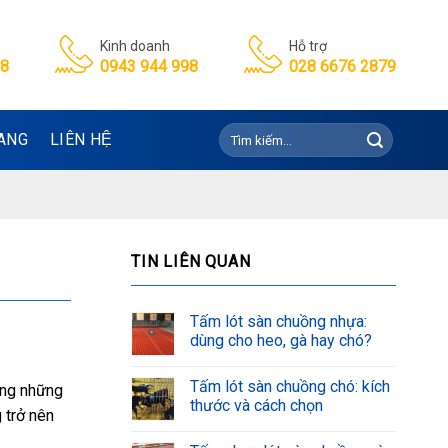
Kinh doanh
Hỗ trợ
98
0943 944 998
028 6676 2879
Tìm
ANG
LIÊN HỆ
kiếm:
TIN LIÊN QUAN
Tấm lót sàn chuồng nhựa:
dùng cho heo, gà hay chó?
Tấm lót sàn chuồng chó: kích
ong những
thước và cách chọn
 trở nên