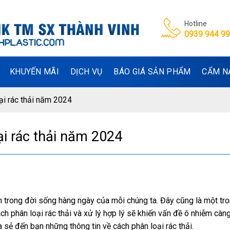
Hotline
0939 944 9
KHUYẾN MÃI
DỊCH VỤ
BÁO GIÁ SẢN PHẨM
CẨM N
oại rác thải năm 2024
ại rác thải năm 2024
ện trong đời sống hàng ngày của mỗi chúng ta. Đây cũng là một tr
h phân loại rác thải và xử lý hợp lý sẽ khiến vấn đề ô nhiễm càng
a sẻ đến bạn những thông tin về cách phân loại rác thải.