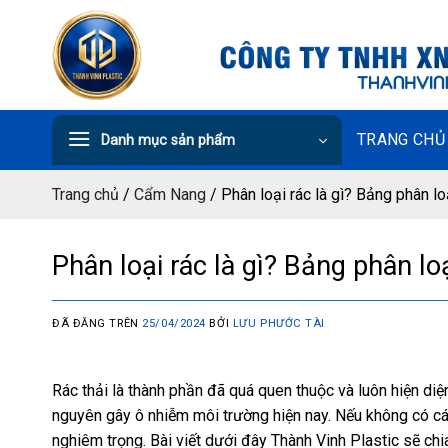
Chuyển
đến
nội
dung
TRANG CHỦ
Danh mục sản phẩm
Trang chủ
/
Cẩm Nang
/
Phân loại rác là gì? Bảng phân l
Phân loại rác là gì? Bảng phân lo
ĐÃ ĐĂNG TRÊN
25/04/2024
BỞI
LƯU PHƯỚC TÀI
Rác thải là thành phần đã quá quen thuộc và luôn hiện di
nguyên gây ô nhiễm môi trường hiện nay. Nếu không có các
nghiêm trọng. Bài viết dưới đây Thành Vinh Plastic sẽ chi