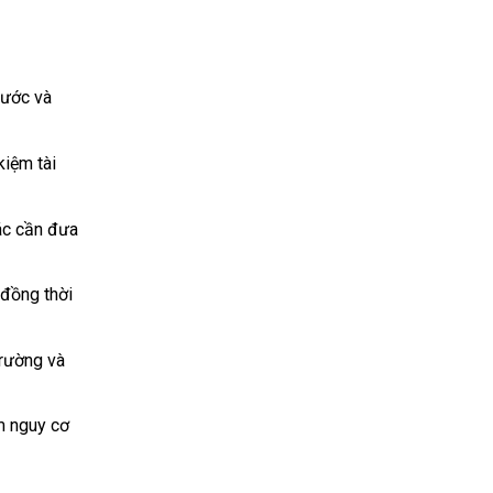
nước và
kiệm tài
rác cần đưa
 đồng thời
trường và
m nguy cơ