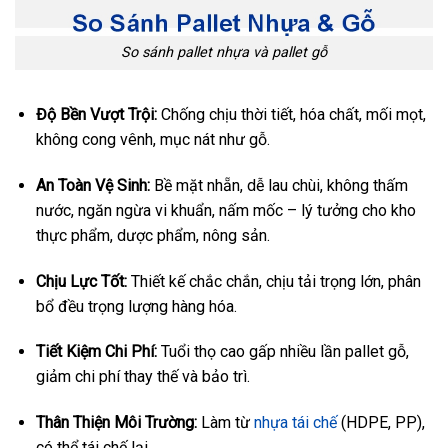
So sánh pallet nhựa và pallet gỗ
Độ Bền Vượt Trội:
Chống chịu thời tiết, hóa chất, mối mọt,
không cong vênh, mục nát như gỗ.
An Toàn Vệ Sinh:
Bề mặt nhẵn, dễ lau chùi, không thấm
nước, ngăn ngừa vi khuẩn, nấm mốc – lý tưởng cho kho
thực phẩm, dược phẩm, nông sản.
Chịu Lực Tốt:
Thiết kế chắc chắn, chịu tải trọng lớn, phân
bổ đều trọng lượng hàng hóa.
Tiết Kiệm Chi Phí:
Tuổi thọ cao gấp nhiều lần pallet gỗ,
giảm chi phí thay thế và bảo trì.
Thân Thiện Môi Trường:
Làm từ
nhựa tái chế
(HDPE, PP),
có thể tái chế lại.