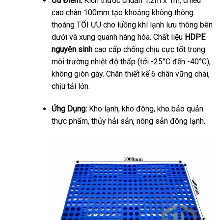
Ưu Điểm:
Kích thước chuẩn 1.2m x 1m, chiều
cao chân 100mm tạo khoảng không thông
thoáng TỐI ƯU cho luồng khí lạnh lưu thông bên
dưới và xung quanh hàng hóa. Chất liệu
HDPE
nguyên sinh
cao cấp chống chịu cực tốt trong
môi trường nhiệt độ thấp (tới -25°C đến -40°C),
không giòn gãy. Chân thiết kế 6 chân vững chãi,
chịu tải lớn.
Ứng Dụng:
Kho lạnh, kho đông, kho bảo quản
thực phẩm, thủy hải sản, nông sản đông lạnh.