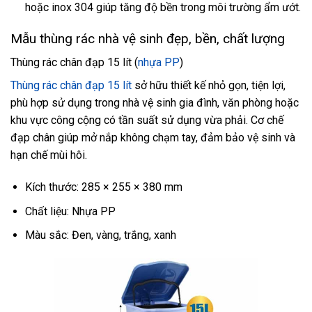
hoặc inox 304 giúp tăng độ bền trong môi trường ẩm ướt.
Mẫu thùng rác nhà vệ sinh đẹp, bền, chất lượng
Thùng rác chân đạp 15 lít (
nhựa PP
)
Thùng rác chân đạp 15 lít
sở hữu thiết kế nhỏ gọn, tiện lợi,
phù hợp sử dụng trong nhà vệ sinh gia đình, văn phòng hoặc
khu vực công cộng có tần suất sử dụng vừa phải. Cơ chế
đạp chân giúp mở nắp không chạm tay, đảm bảo vệ sinh và
hạn chế mùi hôi.
Kích thước: 285 × 255 × 380 mm
Chất liệu: Nhựa PP
Màu sắc: Đen, vàng, trắng, xanh