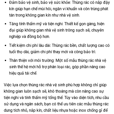
Đảm bảo vệ sinh, bảo vệ sức khỏe: Thùng rác có nắp đậy
kín giúp hạn chế mùi hôi, ngăn vi khuẩn và côn trùng phát
tán trong không gian kín như nhà vệ sinh.
Tăng tính thẩm mỹ và tiện nghi: Thiết kế gọn gàng, hiện
đại giúp không gian nhà vệ sinh trông sạch sẽ, chuyên
nghiệp và đồng bộ hơn.
Tiết kiệm chi phí lâu dài: Thùng rác bền, chất lượng cao có
tuổi thọ dài, giảm chi phí thay mới và công bảo trì.
Thân thiện với môi trường: Một số mẫu thùng rác nhà vệ
sinh thế hệ mới hỗ trợ phân loại rác, góp phần nâng cao
hiệu quả tái chế.
Việc lựa chọn thùng rác nhà vệ sinh phù hợp không chỉ giúp
không gian luôn sạch sẽ, khô thoáng mà còn nâng cao sự
tiện nghi và tính thẩm mỹ tổng thể. Tùy vào diện tích, nhu cầu
sử dụng và ngân sách, bạn có thể ưu tiên các mẫu thùng rác
dung tích nhỏ, nắp kín, chất liệu nhựa hoặc inox chống gỉ để