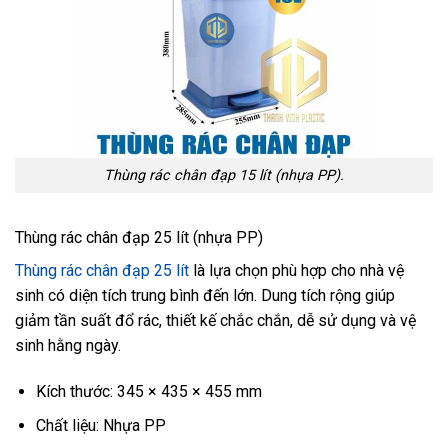
Thùng rác chân đạp 15 lít (nhựa PP).
Thùng rác chân đạp 25 lít (nhựa PP)
Thùng rác chân đạp 25 lít
là lựa chọn phù hợp cho nhà vệ
sinh có diện tích trung bình đến lớn. Dung tích rộng giúp
giảm tần suất đổ rác, thiết kế chắc chắn, dễ sử dụng và vệ
sinh hằng ngày.
Kích thước: 345 × 435 × 455 mm
Chất liệu: Nhựa PP