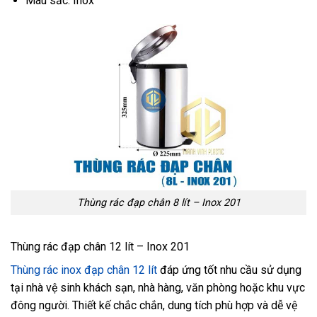
Màu sắc: Inox
Thùng rác đạp chân 8 lít – Inox 201
Thùng rác đạp chân 12 lít – Inox 201
Thùng rác inox đạp chân 12 lít
đáp ứng tốt nhu cầu sử dụng
tại nhà vệ sinh khách sạn, nhà hàng, văn phòng hoặc khu vực
đông người. Thiết kế chắc chắn, dung tích phù hợp và dễ vệ