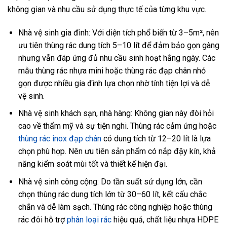
không gian và nhu cầu sử dụng thực tế của từng khu vực.
Nhà vệ sinh gia đình: Với diện tích phổ biến từ 3–5m², nên
ưu tiên thùng rác dung tích 5–10 lít để đảm bảo gọn gàng
nhưng vẫn đáp ứng đủ nhu cầu sinh hoạt hằng ngày. Các
mẫu thùng rác nhựa mini hoặc thùng rác đạp chân nhỏ
gọn được nhiều gia đình lựa chọn nhờ tính tiện lợi và dễ
vệ sinh.
Nhà vệ sinh khách sạn, nhà hàng: Không gian này đòi hỏi
cao về thẩm mỹ và sự tiện nghi. Thùng rác cảm ứng hoặc
thùng rác inox đạp chân
có dung tích từ 12–20 lít là lựa
chọn phù hợp. Nên ưu tiên sản phẩm có nắp đậy kín, khả
năng kiểm soát mùi tốt và thiết kế hiện đại.
Nhà vệ sinh công cộng: Do tần suất sử dụng lớn, cần
chọn thùng rác dung tích lớn từ 30–60 lít, kết cấu chắc
chắn và dễ làm sạch. Thùng rác công nghiệp hoặc thùng
rác đôi hỗ trợ
phân loại rác
hiệu quả, chất liệu nhựa HDPE