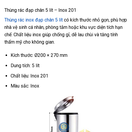
Thùng rác đạp chân 5 lít – Inox 201
Thùng rác inox đạp chân 5 lít
có kích thước nhỏ gọn, phù hợp
nhà vệ sinh cá nhân, phòng tắm hoặc khu vực diện tích hạn
chế. Chất liệu inox giúp chống gỉ, dễ lau chùi và tăng tính
thẩm mỹ cho không gian.
Kích thước: Ø200 × 270 mm
Dung tích: 5 lít
Chất liệu: Inox 201
Màu sắc: Inox