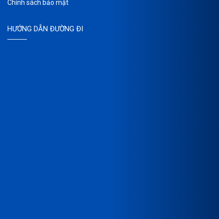
Chính sách bảo mật
HƯỚNG DẪN ĐƯỜNG ĐI