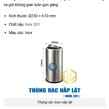
và giữ không gian luôn gọn gàng.
Kích thước: Ø250 × 610 mm
Chất liệu:
Inox 201
Màu sắc: Inox
Thùng rác inox nắp lật