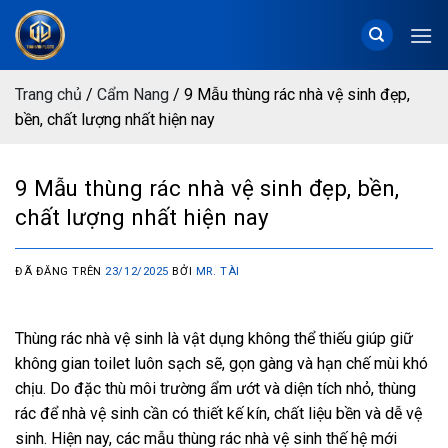
Chuyển
đến
nội
dung
Trang chủ
/
Cẩm Nang
/
9 Mẫu thùng rác nhà vệ sinh đẹp,
bền, chất lượng nhất hiện nay
9 Mẫu thùng rác nhà vệ sinh đẹp, bền,
chất lượng nhất hiện nay
ĐÃ ĐĂNG TRÊN
23/12/2025
BỞI
MR. TÀI
Thùng rác nhà vệ sinh là vật dụng không thể thiếu giúp giữ
không gian toilet luôn sạch sẽ, gọn gàng và hạn chế mùi khó
chịu. Do đặc thù môi trường ẩm ướt và diện tích nhỏ, thùng
rác để nhà vệ sinh cần có thiết kế kín, chất liệu bền và dễ vệ
sinh. Hiện nay, các mẫu thùng rác nhà vệ sinh thế hệ mới