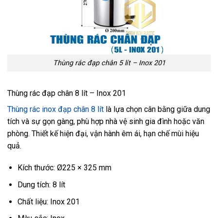
Thùng rác đạp chân 5 lít – Inox 201
Thùng rác đạp chân 8 lít – Inox 201
Thùng rác inox đạp chân 8 lít
là lựa chọn cân bằng giữa dung
tích và sự gọn gàng, phù hợp nhà vệ sinh gia đình hoặc văn
phòng. Thiết kế hiện đại, vận hành êm ái, hạn chế mùi hiệu
quả.
Kích thước: Ø225 × 325 mm
Dung tích: 8 lít
Chất liệu: Inox 201