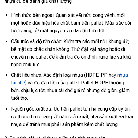
nhựa cũ để đánh giá chất lượng:
Hình thức bên ngoài: Quan sát vết nứt, cong vênh, mối
mọt hoặc dấu hiệu hóa chất bám trên pallet. Màu sắc còn
tươi sáng, bề mặt nguyên vẹn là dấu hiệu tốt.
Cấu trúc và độ rắn chắc: Kiểm tra các mối nối, khung đỡ,
bề mặt có chắc chắn không. Thử đặt vật nặng hoặc di
chuyển nhẹ pallet để kiểm tra độ ổn định, rung lắc và khả
năng chịu lực.
Chất liệu nhựa: Xác định loại nhựa (HDPE, PP hay
nhựa
tái chế
) và độ đàn hồi của pallet. Pallet HDPE thường
bền, chịu lực tốt; nhựa tái chế giá rẻ nhưng dễ giòn, giảm
tuổi thọ.
Nguồn gốc xuất xứ: Ưu tiên pallet từ nhà cung cấp uy tín,
có thông tin rõ ràng về năm sản xuất, nhà sản xuất và loại
nhựa để tránh mua phải sản phẩm kém chất lượng.