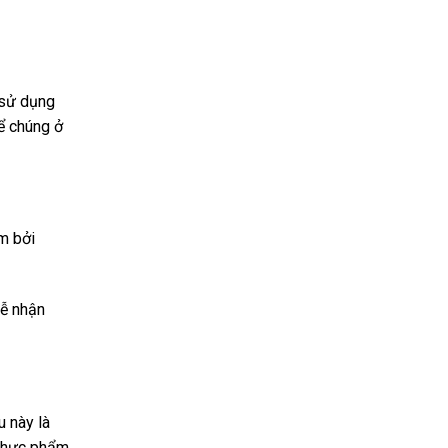
 sử dụng
ể chúng ở
âm bởi
dễ nhận
u này là
 thực phẩm