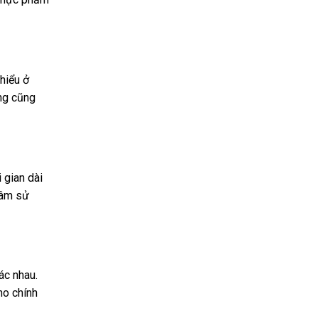
hiểu ở
ùng cũng
 gian dài
 tâm sử
ác nhau.
ho chính