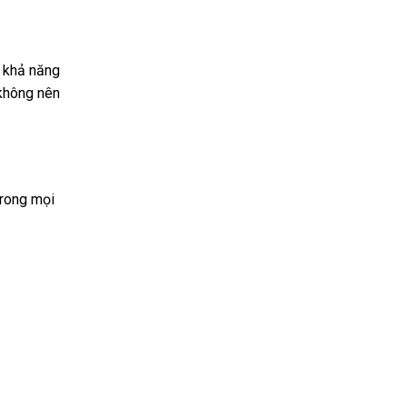
g khả năng
 không nên
trong mọi