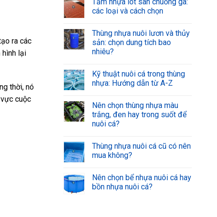
Tấm nhựa lót sàn chuồng gà:
các loại và cách chọn
Thùng nhựa nuôi lươn và thủy
tạo ra các
sản: chọn dung tích bao
nhiêu?
hình lại
Kỹ thuật nuôi cá trong thùng
nhựa: Hướng dẫn từ A-Z
ng thời, nó
h vực cuộc
Nên chọn thùng nhựa màu
trắng, đen hay trong suốt để
nuôi cá?
Thùng nhựa nuôi cá cũ có nên
mua không?
Nên chọn bể nhựa nuôi cá hay
bồn nhựa nuôi cá?