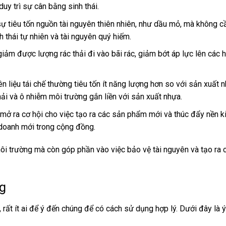
uy trì sự cân bằng sinh thái.
sự tiêu tốn nguồn tài nguyên thiên nhiên, như dầu mỏ, mà không c
h thái tự nhiên và tài nguyên quý hiếm.
giảm được lượng rác thải đi vào bãi rác, giảm bớt áp lực lên các 
n liệu tái chế thường tiêu tốn ít năng lượng hơn so với sản xuất 
ải và ô nhiễm môi trường gắn liền với sản xuất nhựa.
 mở ra cơ hội cho việc tạo ra các sản phẩm mới và thúc đẩy nền ki
h doanh mới trong cộng đồng.
 môi trường mà còn góp phần vào việc bảo vệ tài nguyên và tạo ra c
ng
n, rất ít ai để ý đến chúng để có cách sử dụng hợp lý. Dưới đây là ý