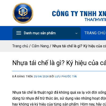
Chuyển
đến
nội
dung
TRANG CHỦ
Danh mục sản phẩm
Trang chủ
/
Cẩm Nang
/
Nhựa tái chế là gì? Ký hiệu của c
Nhựa tái chế là gì? Ký hiệu của c
ĐÃ ĐĂNG TRÊN
25/04/2024
BỞI
LƯU PHƯỚC TÀI
Nhựa tái chế là thuật ngữ đã không quá xa lạ với đời sống
dùng từ nhựa để trữ thức ăn, sử dụng vào những hoạt động
hay không và ký hiệu của từng sản phẩm. Hôm nay, hãy cùng