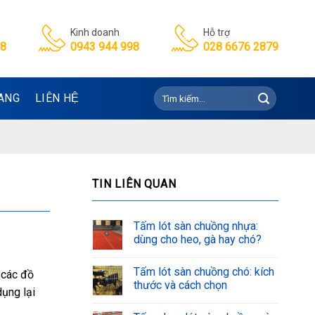
Kinh doanh
Hỗ trợ
98
0943 944 998
028 6676 2879
Tìm
ANG
LIÊN HỆ
kiếm:
TIN LIÊN QUAN
Tấm lót sàn chuồng nhựa:
dùng cho heo, gà hay chó?
Tấm lót sàn chuồng chó: kích
 các đồ
thước và cách chọn
dụng lại