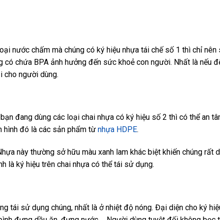
 loại nước chấm mà chúng có
ký hiệu nhựa tái chế
số 1 thì chỉ nên
úng có chứa BPA ảnh hưởng đến sức khoẻ con người. Nhất là nếu đ
ại cho người dùng.
 bạn đang dùng các loại chai nhựa có ký hiệu số 2 thì có thể an t
iển hình đó là các sản phẩm từ
nhựa HDPE
.
Nhựa này thường sở hữu màu xanh lam khác biệt khiến chúng rất 
nh là
ký hiệu trên chai nhựa có thể tái sử dụng
.
ông tái sử dụng chúng, nhất là ở nhiệt độ nóng. Đại diện cho ký hiệ
nh đựng dầu ăn, đựng nước,… Người dùng tuyệt đối không bọc