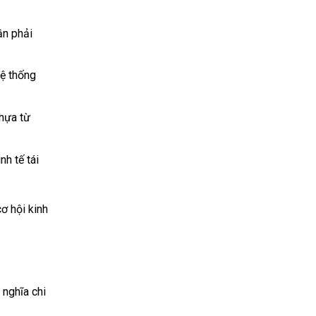
ần phải
hệ thống
nhựa từ
nh tế tái
ơ hội kinh
 nghĩa chi