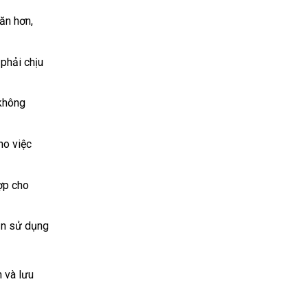
ăn hơn,
 phải chịu
 không
ho việc
ợp cho
lần sử dụng
 và lưu