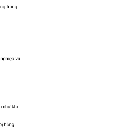
àng trong
 nghiệp và
i như khi
bị hỏng