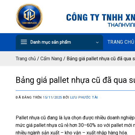
Chuyển
đến
nội
dung
TRANG CHỦ
Danh mục sản phẩm
Trang chủ
/
Cẩm Nang
/
Bảng giá pallet nhựa cũ đã qua 
Bảng giá pallet nhựa cũ đã qua 
ĐÃ ĐĂNG TRÊN
15/11/2025
BỞI
LƯU PHƯỚC TÀI
Pallet nhựa cũ đang là lựa chọn được nhiều doanh nghiệp ư
mức giá pallet nhựa cũ rẻ hơn 30–60% so với pallet mới n
nhiều ngành sản xuất – kho vận – xuất nhập hàng hóa.