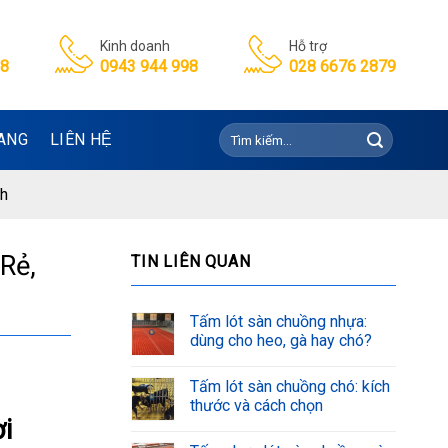
Kinh doanh
Hỗ trợ
98
0943 944 998
028 6676 2879
Tìm
ANG
LIÊN HỆ
kiếm:
nh
Rẻ,
TIN LIÊN QUAN
Tấm lót sàn chuồng nhựa:
dùng cho heo, gà hay chó?
Tấm lót sàn chuồng chó: kích
thước và cách chọn
i