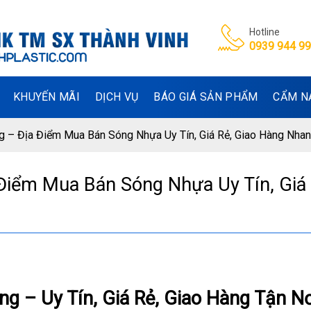
Hotline
0939 944 9
KHUYẾN MÃI
DỊCH VỤ
BÁO GIÁ SẢN PHẨM
CẨM N
g – Địa Điểm Mua Bán Sóng Nhựa Uy Tín, Giá Rẻ, Giao Hàng Nha
Điểm Mua Bán Sóng Nhựa Uy Tín, Giá 
ang
–
Uy
Tín,
Giá
Rẻ,
Giao
Hàng
Tận
Nơ