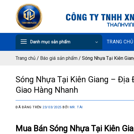
Chuyển
đến
nội
dung
TRANG CHỦ
Danh mục sản phẩm
Trang chủ
/
Báo giá sản phẩm
/
Sóng Nhựa Tại Kiên Gian
Sóng Nhựa Tại Kiên Giang – Địa 
Giao Hàng Nhanh
ĐÃ ĐĂNG TRÊN
23/03/2025
BỞI
MR. TÀI
Mua
Bán
Sóng
Nhựa
Tại
Kiên
Gi