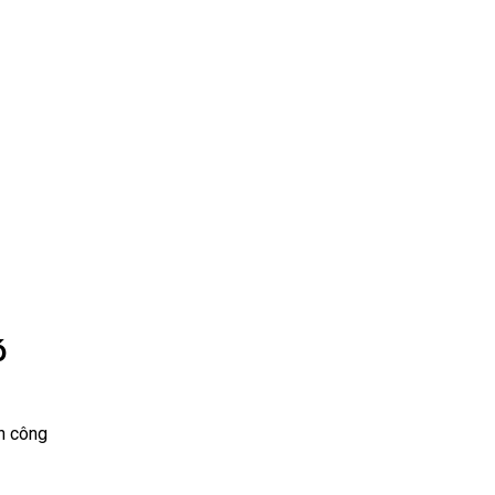
ó
ến công