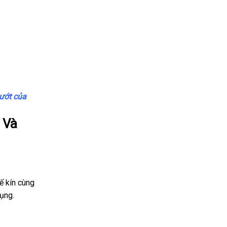
 ướt của
 Và
ế kín cùng
ụng.