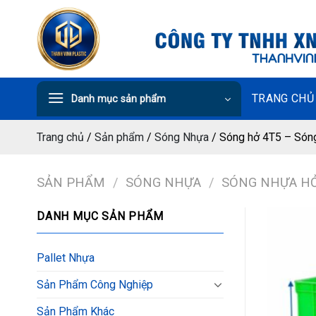
Chuyển
đến
nội
dung
TRANG CHỦ
Danh mục sản phẩm
Trang chủ
/
Sản phẩm
/
Sóng Nhựa
/
Sóng hở 4T5 – Sóng
SẢN PHẨM
/
SÓNG NHỰA
/
SÓNG NHỰA H
DANH MỤC SẢN PHẨM
Pallet Nhựa
Sản Phẩm Công Nghiệp
Sản Phẩm Khác