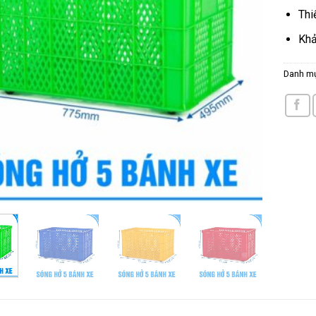
Thi
Khả
Danh m