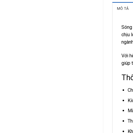
MÔ TẢ
Sóng 
chịu 
ngành
Với h
giúp 
Thô
Ch
Kí
Mà
Th
Kh