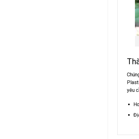
Thà
Chúng
Plast
yêu c
Ho
Đị