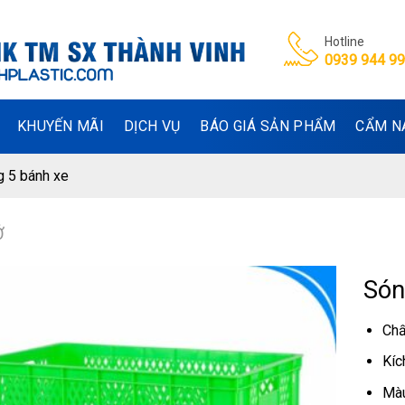
Hotline
0939 944 9
KHUYẾN MÃI
DỊCH VỤ
BÁO GIÁ SẢN PHẨM
CẨM N
 5 bánh xe
Ở
Són
Chấ
Kíc
Màu