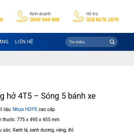
Kinh doanh
Hỗ trợ
98
0943 944 998
028 6676 2879
Tìm
ANG
LIÊN HỆ
kiếm:
g hở 4T5 – Sóng 5 bánh xe
t liệu:
Nhựa HDPE
cao cấp
h thước: 775 x 495 x 455 mm
 sắc: Xanh lá, xanh dương, vàng, đỏ