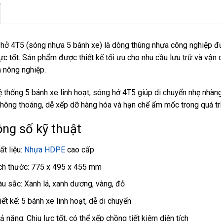
hở 4T5 (sóng nhựa 5 bánh xe) là dòng thùng nhựa công nghiệp đ
lực tốt. Sản phẩm được thiết kế tối ưu cho nhu cầu lưu trữ và vận 
 nông nghiệp.
ệ thống 5 bánh xe linh hoạt, sóng hở 4T5 giúp di chuyển nhẹ nhàng,
thông thoáng, dễ xếp dỡ hàng hóa và hạn chế ẩm mốc trong quá tr
ng số kỹ thuật
ất liệu:
Nhựa HDPE
cao cấp
ch thước: 775 x 495 x 455 mm
u sắc: Xanh lá, xanh dương, vàng, đỏ
iết kế: 5 bánh xe linh hoạt, dễ di chuyển
ả năng: Chịu lực tốt, có thể xếp chồng tiết kiệm diện tích