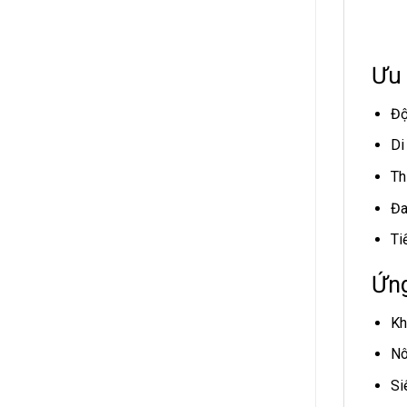
Ưu 
Độ
Di
Th
Đa
Ti
Ứng
Kh
Nô
Si