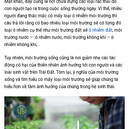
Mặt khác, đây cũng là nơi chứa đựng các loại rác thải do
con người tạo ra trong cuộc sống thường ngày. Vì thế, nhiều
người đang thắc mắc
có mấy loại ô nhiễm môi trường
thì
câu trả lời rằng có bao nhiêu loại môi trường sẽ có từng đó
loại ô nhiễm cụ thể như môi trường đất sẽ
ô nhiễm đất
, môi
trường nước – ô nhiễm nước, môi trường không khí – ô
nhiễm không khí,…
Tuy nhiên, môi trường sống cũng là nơi giảm nhẹ các tác
động có hại của thiên nhiên ảnh hưởng tới con người và các
loài sinh vật trên Trái Đất. Tóm lại, ý nghĩa của môi trường
sống và tìm hiểu
có mấy loại môi trường
sẽ giúp chúng ta
hiểu hơn về tầm ảnh hưởng của chúng trong hệ sinh thái.