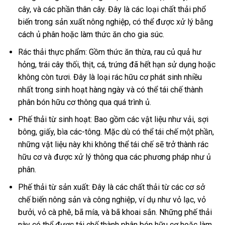
cây, và các phần thân cây. Đây là các loại chất thải phổ
biến trong sản xuất nông nghiệp, có thể được xử lý bằng
cách ủ phân hoặc làm thức ăn cho gia súc.
Rác thải thực phẩm: Gồm thức ăn thừa, rau củ quả hư
hỏng, trái cây thối, thịt, cá, trứng đã hết hạn sử dụng hoặc
không còn tươi. Đây là loại rác hữu cơ phát sinh nhiều
nhất trong sinh hoạt hàng ngày và có thể tái chế thành
phân bón hữu cơ thông qua quá trình ủ.
Phế thải từ sinh hoạt: Bao gồm các vật liệu như vải, sợi
bông, giấy, bìa các-tông. Mặc dù có thể tái chế một phần,
những vật liệu này khi không thể tái chế sẽ trở thành rác
hữu cơ và được xử lý thông qua các phương pháp như ủ
phân.
Phế thải từ sản xuất: Đây là các chất thải từ các cơ sở
chế biến nông sản và công nghiệp, ví dụ như vỏ lạc, vỏ
bưởi, vỏ cà phê, bã mía, và bã khoai sắn. Những phế thải
này có thể được tái chế thành phân bón hữu cơ hoặc làm