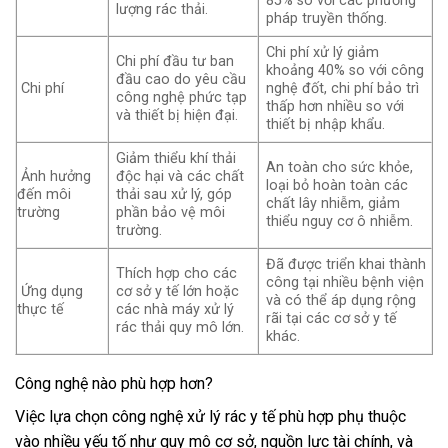
85% so với các phương
lượng rác thải.
pháp truyền thống.
Chi phí xử lý giảm
Chi phí đầu tư ban
khoảng 40% so với công
đầu cao do yêu cầu
Chi phí
nghệ đốt, chi phí bảo trì
công nghệ phức tạp
thấp hơn nhiều so với
và thiết bị hiện đại.
thiết bị nhập khẩu.
Giảm thiểu khí thải
An toàn cho sức khỏe,
Ảnh hưởng
độc hại và các chất
loại bỏ hoàn toàn các
đến môi
thải sau xử lý, góp
chất lây nhiễm, giảm
trường
phần bảo vệ môi
thiểu nguy cơ ô nhiễm.
trường.
Đã được triển khai thành
Thích hợp cho các
công tại nhiều bệnh viện
Ứng dụng
cơ sở y tế lớn hoặc
và có thể áp dụng rộng
thực tế
các nhà máy xử lý
rãi tại các cơ sở y tế
rác thải quy mô lớn.
khác.
Công nghệ nào phù hợp hơn?
Việc lựa chọn công nghệ xử lý rác y tế phù hợp phụ thuộc
vào nhiều yếu tố như quy mô cơ sở, nguồn lực tài chính, và