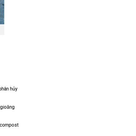
 phân hủy
 gioăng
n compost