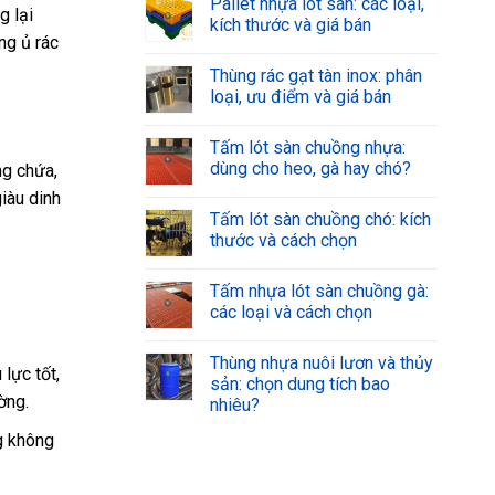
Pallet nhựa lót sàn: các loại,
g lại
kích thước và giá bán
ng ủ rác
Thùng rác gạt tàn inox: phân
loại, ưu điểm và giá bán
Tấm lót sàn chuồng nhựa:
dùng cho heo, gà hay chó?
ng chứa,
iàu dinh
Tấm lót sàn chuồng chó: kích
thước và cách chọn
Tấm nhựa lót sàn chuồng gà:
các loại và cách chọn
Thùng nhựa nuôi lươn và thủy
lực tốt,
sản: chọn dung tích bao
ờng.
nhiêu?
g không