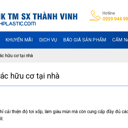
Hotline
0939 944 9
KHUYẾN MÃI
DỊCH VỤ
BÁO GIÁ SẢN PHẨM
CẨM N
ác hữu cơ tại nhà
ác hữu cơ tại nhà
hỉ cải thiện độ tơi xốp, làm giàu mùn mà còn cung cấp đầy đủ c
t.