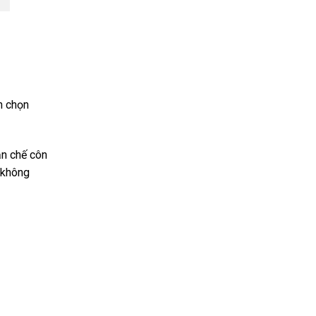
n chọn
ạn chế côn
 không