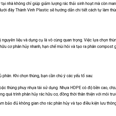
cơ tại nhà không chỉ giúp giảm lượng rác thải sinh hoạt mà còn man
ới đây Thành Vinh Plastic sẽ hướng dẫn chi tiết cách tự làm thù
ị nguyên liệu và dụng cụ là vô cùng quan trọng. Việc lựa chọn thù
c hữu cơ phân hủy nhanh, hạn chế mùi hôi và tạo ra phân compost g
ủ phân. Khi chọn thùng, bạn cần chú ý các yếu tố sau:
ặc thùng phuy nhựa tái sử dụng. Nhựa HDPE có độ bền cao, chịu 
ng quá trình phân hủy rác hữu cơ, đồng thời thân thiện với môi trư
đảm bảo đủ không gian cho rác phân hủy và tạo điều kiện lưu thôn