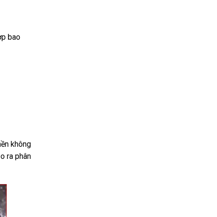
ợp bao
 nền không
ạo ra phân