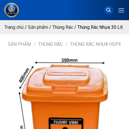
Chuyển
đến
nội
dung
Trang chủ
/
Sản phẩm
/
Thùng Rác
/
Thùng Rác Nhựa 30 Lít
SẢN PHẨM
/
THÙNG RÁC
/
THÙNG RÁC NHỰA HDPE