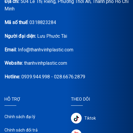
Địa chỉ:
504 Lê Thị Riêng, Phường Thới An, Thành phố Hồ Chí
Minh
Mã số thuế:
0318823284
Người đại diện:
Lưu Phước Tài
Email:
Info@thanhvinhplastic.com
Website:
thanhvinhplastic.com
Hotline:
0939.944.998 - 028.6676.2879
HỖ TRỢ
THEO DÕI
Chính sách đại lý
Tiktok
Chính sách đổi trả