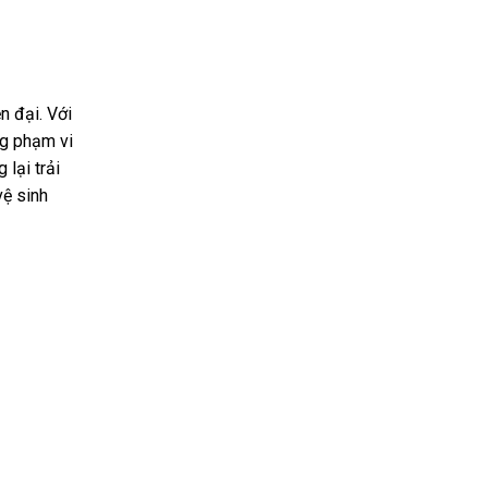
n đại. Với
ng phạm vi
lại trải
vệ sinh