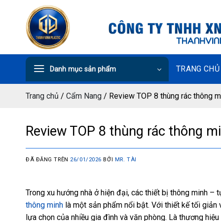
Chuyển
đến
nội
dung
TRANG CHỦ
Danh mục sản phẩm
Trang chủ
/
Cẩm Nang
/
Review TOP 8 thùng rác thông mi
Review TOP 8 thùng rác thông mi
ĐÃ ĐĂNG TRÊN
26/01/2026
BỞI
MR. TÀI
Trong xu hướng nhà ở hiện đại, các thiết bị thông minh –
thông minh
là một sản phẩm nổi bật. Với thiết kế tối giản
lựa chọn của nhiều gia đình và văn phòng. Là thương hiệu 