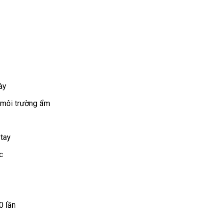
ày
 môi trường ẩm
 tay
c
0 lần