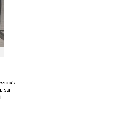
o và mức
úp sản
.