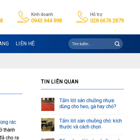
Kinh doanh
Hỗ trợ
98
0943 944 998
028 6676 2879
Tìm
ANG
LIÊN HỆ
kiếm:
TIN LIÊN QUAN
Tấm lót sàn chuồng nhựa:
dùng cho heo, gà hay chó?
Tấm lót sàn chuồng chó: kích
hùng rác
thước và cách chọn
ở thành
đã cho ra