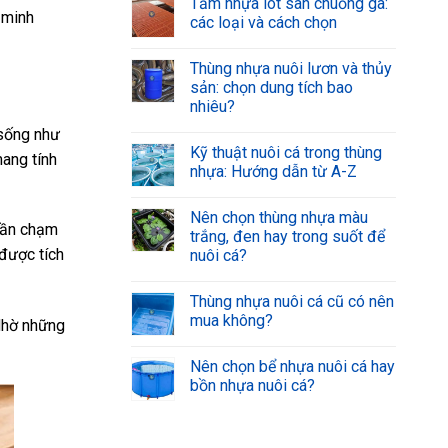
Tấm nhựa lót sàn chuồng gà:
 minh
các loại và cách chọn
Thùng nhựa nuôi lươn và thủy
sản: chọn dung tích bao
nhiêu?
 sống như
Kỹ thuật nuôi cá trong thùng
ang tính
nhựa: Hướng dẫn từ A-Z
Nên chọn thùng nhựa màu
cần chạm
trắng, đen hay trong suốt để
 được tích
nuôi cá?
Thùng nhựa nuôi cá cũ có nên
mua không?
 Nhờ những
Nên chọn bể nhựa nuôi cá hay
bồn nhựa nuôi cá?