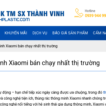
Hotline
0939 944 9
KHUYẾN MÃI
DỊCH VỤ
BÁO GIÁ SẢN PHẨM
CẨM N
nh Xiaomi bán chạy nhất thị trường
nh Xiaomi bán chạy nhất thị trường
 tự động – hạn chế tiếp xúc ngày càng được ưa chuộng, trong đó
t
 và công nghệ tiện ích, thùng rác thông minh Xiaomi nhanh chóng tr
công nghệ nổi tiếng với hệ sinh thái gia dụng thông minh, Xiaomi 