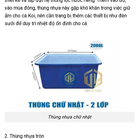
thiết kế và lắp đặt hệ thống lọc nước riêng. Thêm vào đó,
vào mùa đông, thùng nhựa này gặp khó khăn trong việc giữ
ấm cho cá Koi, nên cần trang bị thêm các thiết bị như đèn
sưởi để duy trì nhiệt độ ổn định cho cá.
Thùng nhựa chữ nhật
2. Thùng nhựa tròn