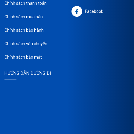
Chính sách thanh toán
Facebook
Chính sách mua bán
Chính sách bảo hành
Chính sách vận chuyển
Chính sách bảo mật
HƯỚNG DẪN ĐƯỜNG ĐI