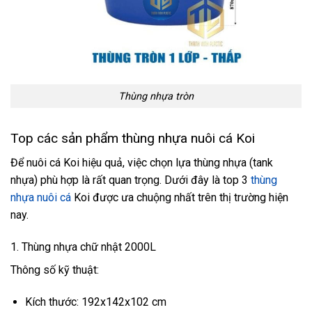
Thùng nhựa tròn
Top các sản phẩm thùng nhựa nuôi cá Koi
Để nuôi cá Koi hiệu quả, việc chọn lựa thùng nhựa (tank
nhựa) phù hợp là rất quan trọng. Dưới đây là top 3
thùng
nhựa nuôi cá
Koi được ưa chuộng nhất trên thị trường hiện
nay.
1. Thùng nhựa chữ nhật 2000L
Thông số kỹ thuật:
Kích thước: 192x142x102 cm