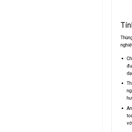
Tín
Thùng
nghiệ
Ch
đư
dạ
Th
ng
hư
An
to
vớ