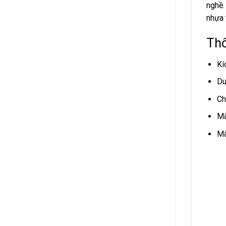
nghề.
nhựa 
Thô
Kí
Du
Ch
Mà
Mà