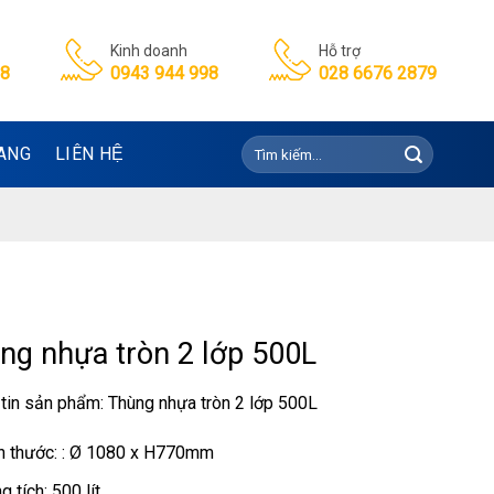
Kinh doanh
Hỗ trợ
98
0943 944 998
028 6676 2879
Tìm
ANG
LIÊN HỆ
kiếm:
ng nhựa tròn 2 lớp 500L
tin sản phẩm: Thùng nhựa tròn 2 lớp 500L
h thước: : Ø 1080 x H770mm
g tích: 500 lít