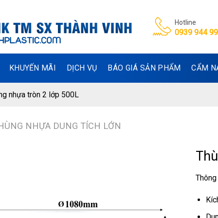
Hotline
0939 944 9
KHUYẾN MÃI
DỊCH VỤ
BÁO GIÁ SẢN PHẨM
CẨM N
ng nhựa tròn 2 lớp 500L
HÙNG NHỰA DUNG TÍCH LỚN
Thù
Thông 
Kíc
Dun