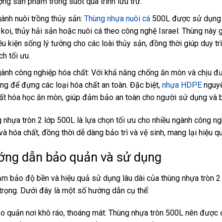
ợng sản phẩm trong suốt quá trình lưu trữ.
ành nuôi trồng thủy sản:
Thùng nhựa nuôi cá
500L được sử dụng ph
 koi, thủy hải sản hoặc nuôi cá theo công nghệ Israel. Thùng nà
ều kiện sống lý tưởng cho các loài thủy sản, đồng thời giúp duy t
ch tối ưu.
ành công nghiệp hóa chất: Với khả năng chống ăn mòn và chịu đ
ng để đựng các loại hóa chất an toàn. Đặc biệt,
nhựa HDPE
nguyê
ất hóa học ăn mòn, giúp đảm bảo an toàn cho người sử dụng và 
 nhựa tròn 2 lớp 500L là lựa chọn tối ưu cho nhiều ngành công ng
 và hóa chất, đồng thời dễ dàng bảo trì và vệ sinh, mang lại hiệu q
ng dẫn bảo quản và sử dụng
m bảo độ bền và hiệu quả sử dụng lâu dài của thùng nhựa tròn 2 
trọng. Dưới đây là một số hướng dẫn cụ thể:
o quản nơi khô ráo, thoáng mát: Thùng nhựa tròn 500L nên được đặ