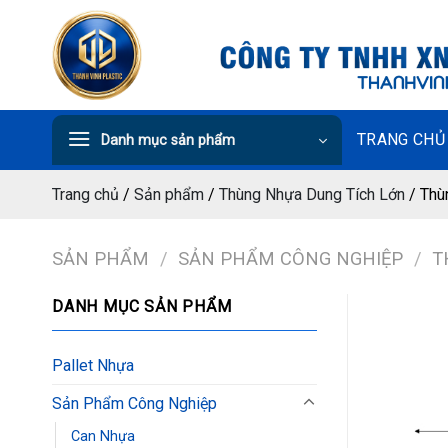
Chuyển
đến
nội
dung
TRANG CHỦ
Danh mục sản phẩm
Trang chủ
/
Sản phẩm
/
Thùng Nhựa Dung Tích Lớn
/
Thù
SẢN PHẨM
/
SẢN PHẨM CÔNG NGHIỆP
/
T
DANH MỤC SẢN PHẨM
Pallet Nhựa
Sản Phẩm Công Nghiệp
Can Nhựa