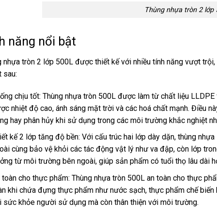
Thùng nhựa tròn 2 lớp
h năng nổi bật
 nhựa tròn 2 lớp 500L được thiết kế với nhiều tính năng vượt trộ
t sau:
ống chịu tốt: Thùng nhựa tròn 500L được làm từ chất liệu LLDPE v
ợc nhiệt độ cao, ánh sáng mặt trời và các hoá chất mạnh. Điều này
ng hay phân hủy khi sử dụng trong các môi trường khắc nghiệt nh
iết kế 2 lớp tăng độ bền: Với cấu trúc hai lớp dày dặn, thùng nhự
oài cùng bảo vệ khỏi các tác động vật lý như va đập, còn lớp tro
ởng từ môi trường bên ngoài, giúp sản phẩm có tuổi thọ lâu dài h
 toàn cho thực phẩm: Thùng nhựa tròn 500L an toàn cho thực phẩ
àn khi chứa đựng thực phẩm như nước sạch, thực phẩm chế biến h
i sức khỏe người sử dụng mà còn thân thiện với môi trường.