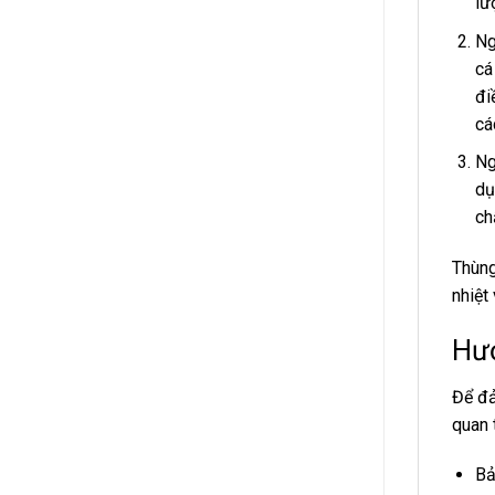
lư
Ng
cá
đi
cá
Ng
dụ
ch
Thùng
nhiệt
Hướ
Để đả
quan 
Bả