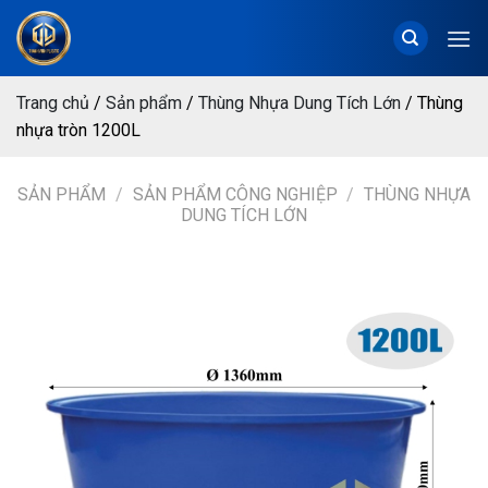
Chuyển
đến
nội
dung
Trang chủ
/
Sản phẩm
/
Thùng Nhựa Dung Tích Lớn
/
Thùng
nhựa tròn 1200L
SẢN PHẨM
/
SẢN PHẨM CÔNG NGHIỆP
/
THÙNG NHỰA
DUNG TÍCH LỚN