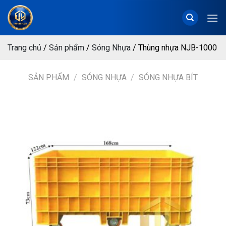
Chuyển
đến
nội
dung
Trang chủ
/
Sản phẩm
/
Sóng Nhựa
/
Thùng nhựa NJB-1000
SẢN PHẨM
/
SÓNG NHỰA
/
SÓNG NHỰA BÍT