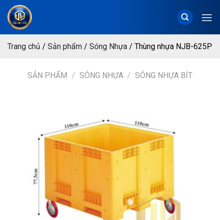
Chuyển
đến
nội
dung
Trang chủ
/
Sản phẩm
/
Sóng Nhựa
/
Thùng nhựa NJB-625P
SẢN PHẨM
/
SÓNG NHỰA
/
SÓNG NHỰA BÍT