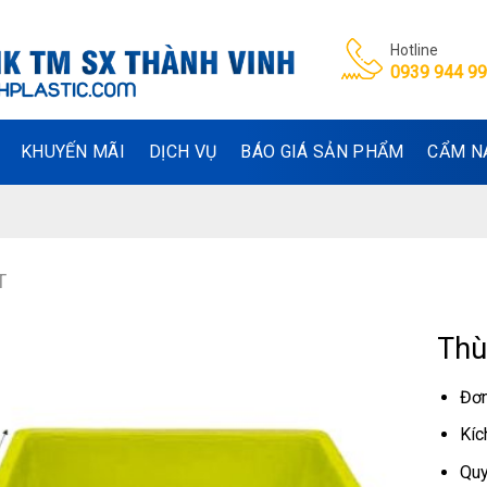
Hotline
0939 944 9
KHUYẾN MÃI
DỊCH VỤ
BÁO GIÁ SẢN PHẨM
CẨM N
T
Thù
Đơn
Kíc
Quy