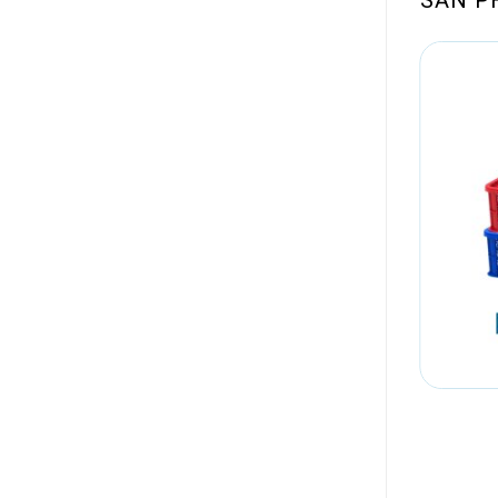
)
Thùng nhựa NJB-200