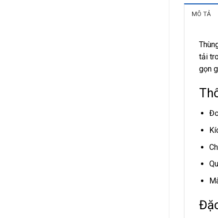
MÔ TẢ
Thùng
tải t
gọn g
Thô
Đơ
Kí
Ch
Qu
Mà
Đặc