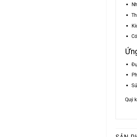
Nh
Th
Kí
Có
Ứn
Đự
Ph
Sử
Quý k
SẢN P