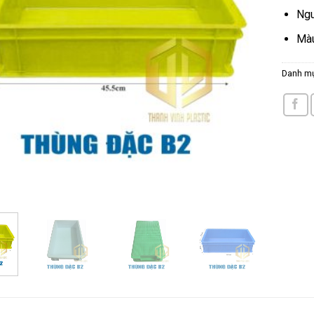
Ngu
Màu
Danh m