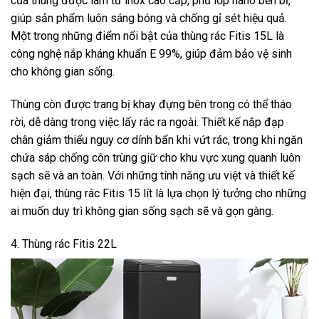
của thùng được làm từ inox cao cấp, phủ lớp nano bền bỉ,
giúp sản phẩm luôn sáng bóng và chống gỉ sét hiệu quả.
Một trong những điểm nổi bật của thùng rác Fitis 15L là
công nghệ nắp kháng khuẩn E 99%, giúp đảm bảo vệ sinh
cho không gian sống.
Thùng còn được trang bị khay đựng bên trong có thể tháo
rời, dễ dàng trong việc lấy rác ra ngoài. Thiết kế nắp đạp
chân giảm thiểu nguy cơ dính bẩn khi vứt rác, trong khi ngăn
chứa sáp chống côn trùng giữ cho khu vực xung quanh luôn
sạch sẽ và an toàn. Với những tính năng ưu việt và thiết kế
hiện đại, thùng rác Fitis 15 lít là lựa chọn lý tưởng cho những
ai muốn duy trì không gian sống sạch sẽ và gọn gàng.
4. Thùng rác Fitis 22L