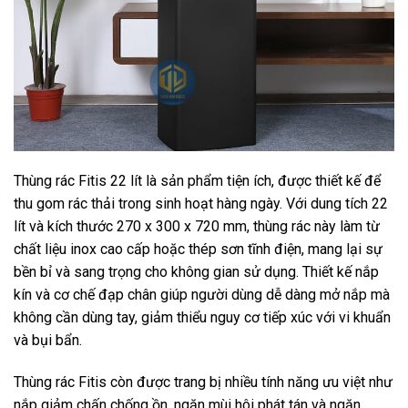
Thùng rác Fitis 22 lít là sản phẩm tiện ích, được thiết kế để
thu gom rác thải trong sinh hoạt hàng ngày. Với dung tích 22
lít và kích thước 270 x 300 x 720 mm, thùng rác này làm từ
chất liệu inox cao cấp hoặc thép sơn tĩnh điện, mang lại sự
bền bỉ và sang trọng cho không gian sử dụng. Thiết kế nắp
kín và cơ chế đạp chân giúp người dùng dễ dàng mở nắp mà
không cần dùng tay, giảm thiểu nguy cơ tiếp xúc với vi khuẩn
và bụi bẩn.
Thùng rác Fitis còn được trang bị nhiều tính năng ưu việt như
nắp giảm chấn chống ồn, ngăn mùi hôi phát tán và ngăn