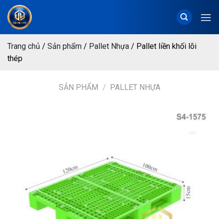
Chuyển
đến
nội
dung
Trang chủ
/
Sản phẩm
/
Pallet Nhựa
/
Pallet liền khối lõi
thép
SẢN PHẨM
/
PALLET NHỰA