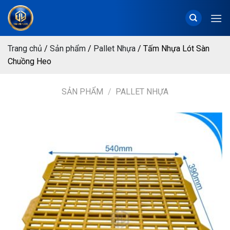
Chuyển
đến
nội
dung
Trang chủ
/
Sản phẩm
/
Pallet Nhựa
/
Tấm Nhựa Lót Sàn
Chuồng Heo
SẢN PHẨM
/
PALLET NHỰA