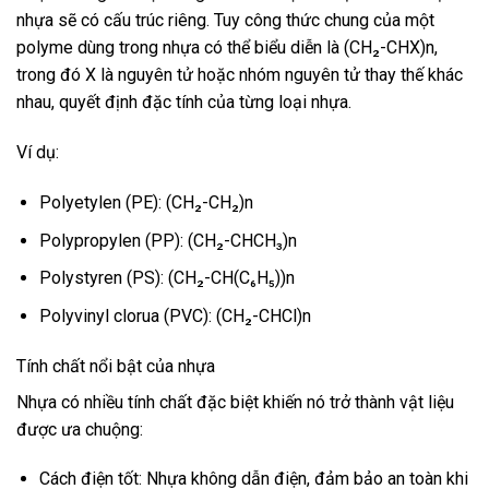
nhựa sẽ có cấu trúc riêng. Tuy công thức chung của một
polyme dùng trong nhựa có thể biểu diễn là (CH₂-CHX)n,
trong đó X là nguyên tử hoặc nhóm nguyên tử thay thế khác
nhau, quyết định đặc tính của từng loại nhựa.
Ví dụ:
Polyetylen (PE): (CH₂-CH₂)n
Polypropylen (PP): (CH₂-CHCH₃)n
Polystyren (PS): (CH₂-CH(C₆H₅))n
Polyvinyl clorua (PVC): (CH₂-CHCl)n
Tính chất nổi bật của nhựa
Nhựa có nhiều tính chất đặc biệt khiến nó trở thành vật liệu
được ưa chuộng:
Cách điện tốt: Nhựa không dẫn điện, đảm bảo an toàn khi