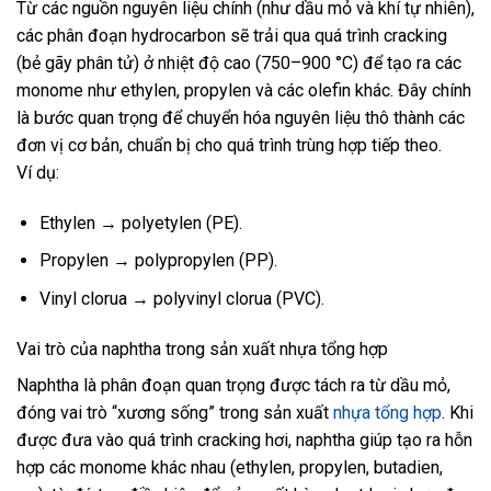
Từ các nguồn nguyên liệu chính (như dầu mỏ và khí tự nhiên),
các phân đoạn hydrocarbon sẽ trải qua quá trình cracking
(bẻ gãy phân tử) ở nhiệt độ cao (750–900 °C) để tạo ra các
monome như ethylen, propylen và các olefin khác. Đây chính
là bước quan trọng để chuyển hóa nguyên liệu thô thành các
đơn vị cơ bản, chuẩn bị cho quá trình trùng hợp tiếp theo.
Ví dụ:
Ethylen → polyetylen (PE).
Propylen → polypropylen (PP).
Vinyl clorua → polyvinyl clorua (PVC).
Vai trò của naphtha trong sản xuất nhựa tổng hợp
Naphtha là phân đoạn quan trọng được tách ra từ dầu mỏ,
đóng vai trò “xương sống” trong sản xuất
nhựa tổng hợp
. Khi
được đưa vào quá trình cracking hơi, naphtha giúp tạo ra hỗn
hợp các monome khác nhau (ethylen, propylen, butadien,