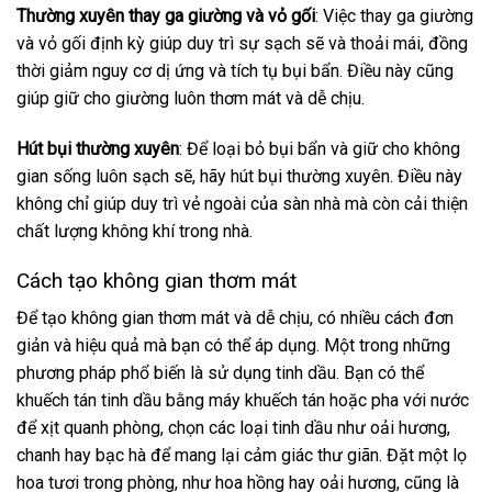
Thường xuyên thay ga giường và vỏ gối
: Việc thay ga giường
và vỏ gối định kỳ giúp duy trì sự sạch sẽ và thoải mái, đồng
thời giảm nguy cơ dị ứng và tích tụ bụi bẩn. Điều này cũng
giúp giữ cho giường luôn thơm mát và dễ chịu.
Hút bụi thường xuyên
: Để loại bỏ bụi bẩn và giữ cho không
gian sống luôn sạch sẽ, hãy hút bụi thường xuyên. Điều này
không chỉ giúp duy trì vẻ ngoài của sàn nhà mà còn cải thiện
chất lượng không khí trong nhà.
Cách tạo không gian thơm mát
Để tạo không gian thơm mát và dễ chịu, có nhiều cách đơn
giản và hiệu quả mà bạn có thể áp dụng. Một trong những
phương pháp phổ biến là sử dụng tinh dầu. Bạn có thể
khuếch tán tinh dầu bằng máy khuếch tán hoặc pha với nước
để xịt quanh phòng, chọn các loại tinh dầu như oải hương,
chanh hay bạc hà để mang lại cảm giác thư giãn. Đặt một lọ
hoa tươi trong phòng, như hoa hồng hay oải hương, cũng là