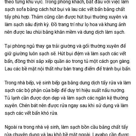
theo từng khu vực. Trong
phòng khách
, bắt đầu với việc làm
sạch sofa bằng cách hút bụi và lau các vết bẩn bằng chất
tẩy phù hợp. Thảm cũng cần được hút bụi thường xuyên và
làm sạch sâu định kỳ. Đồ trang trí như lọ hoa và khung ảnh
nên được lau chùi bằng khăn mềm và dung dịch làm sạch.
Tại phòng ngủ thay ga trải giường và gối thường xuyên để
giữ giường luôn sạch sẽ. Hút bụi đệm và làm sạch các vết
bẩn, đồng thời sắp xếp quần áo trong tủ một cách gọn gàng.
Lau các bề mặt nội thất như bàn trang điểm để tránh bụi bẩn.
Trong nhà bếp, vệ sinh bếp ga bằng dung dịch tẩy rửa và làm
sạch các bộ phận của bếp để duy trì hiệu suất nấu nướng.
Tủ lạnh cần được dọn dẹp và làm sạch các ngăn kệ thường
xuyên. Chén bát nên được rửa ngay sau khi sử dụng và làm
sạch các vết bẩn khó rửa.
Ngoài ra trong nhà vệ sinh
, làm sạch bồn cầu bằng chất tẩy
rửa chuyên dụng và lau khô bề mặt ngoài. Lavabo cần được