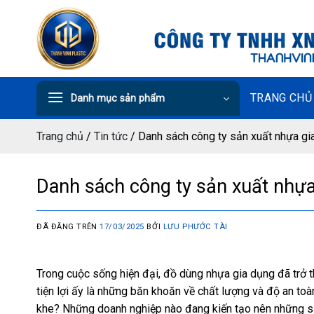
Chuyển
đến
nội
dung
TRANG CHỦ
Danh mục sản phẩm
Trang chủ
/
Tin tức
/
Danh sách công ty sản xuất nhựa gia
Danh sách công ty sản xuất nhựa 
ĐÃ ĐĂNG TRÊN
17/03/2025
BỞI
LƯU PHƯỚC TÀI
Trong cuộc sống hiện đại, đồ dùng nhựa gia dụng đã trở t
tiện lợi ấy là những băn khoăn về chất lượng và độ an to
khe? Những doanh nghiệp nào đang kiến tạo nên những s