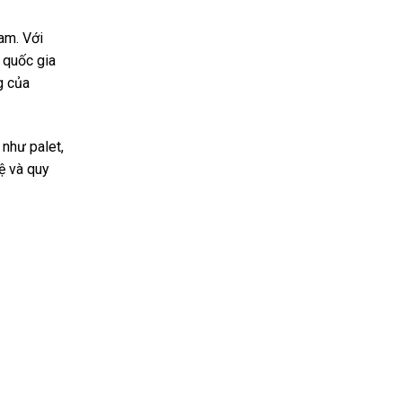
am. Với
 quốc gia
g của
như palet,
ệ và quy