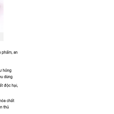
n phẩm, an
hư hỏng
êu dùng.
t độc hại,
 hóa chất
n thủ