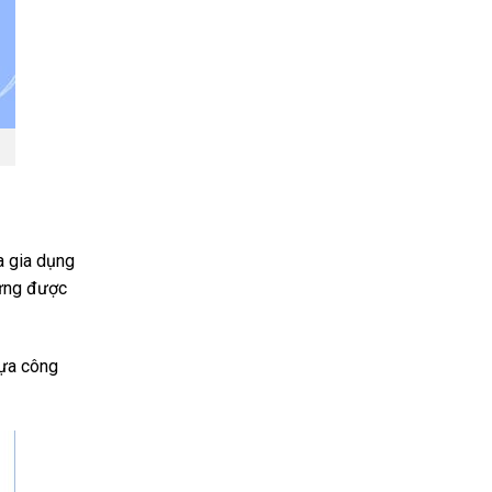
a gia dụng
 ứng được
hựa công