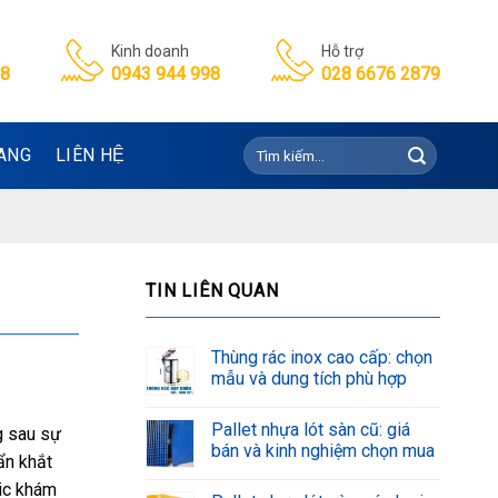
Kinh doanh
Hỗ trợ
98
0943 944 998
028 6676 2879
Tìm
ANG
LIÊN HỆ
kiếm:
TIN LIÊN QUAN
Thùng rác inox cao cấp: chọn
mẫu và dung tích phù hợp
Pallet nhựa lót sàn cũ: giá
g sau sự
bán và kinh nghiệm chọn mua
ẩn khắt
ic khám