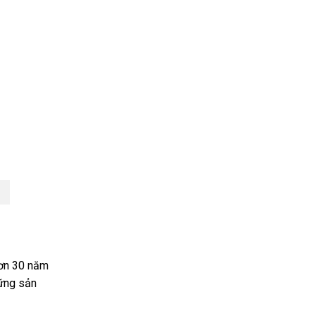
hơn 30 năm
hững sản