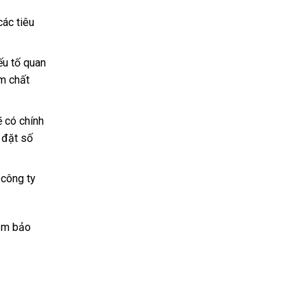
ác tiêu
ếu tố quan
m chất
ẽ có chính
 đặt số
 công ty
đảm bảo