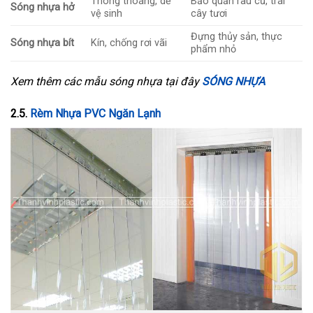
Thông thoáng, dễ
Bảo quản rau củ, trái
Sóng nhựa hở
vệ sinh
cây tươi
Đựng thủy sản, thực
Sóng nhựa bít
Kín, chống rơi vãi
phẩm nhỏ
Xem thêm các mẫu sóng nhựa tại đây
SÓNG NHỰA
2.5.
Rèm Nhựa PVC Ngăn Lạnh