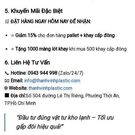
5. Khuyến Mãi Đặc Biệt
🛒
ĐẶT HÀNG NGAY HÔM NAY ĐỂ NHẬN:
⭐
Giảm 15%
cho đơn hàng
pallet + khay cấp đông
⭐
Tặng 1000 màng lót khay
khi mua 500 khay cấp đông
6. Liên Hệ Tư Vấn
📞
Hotline: 0943 944 998
(Zalo/24/7)
📧
Email:
info@thanhvinhplastic.com
🌐
Website:
thanhvinhplastic.com
🏢 Địa chỉ:
Số 504 đường Lê Thị Riêng, Phường Thới An,
TP.Hồ Chí Minh
“Đầu tư đúng vật tư kho lạnh – Tối ưu
gấp đôi hiệu quả!”