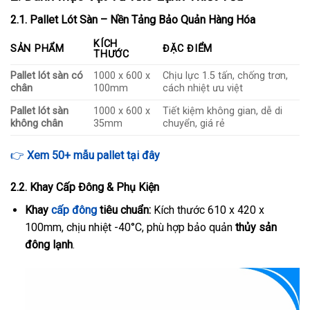
2.1. Pallet Lót Sàn – Nền Tảng Bảo Quản Hàng Hóa
KÍCH
SẢN PHẨM
ĐẶC ĐIỂM
THƯỚC
Pallet lót sàn có
1000 x 600 x
Chịu lực 1.5 tấn, chống trơn,
chân
100mm
cách nhiệt ưu việt
Pallet lót sàn
1000 x 600 x
Tiết kiệm không gian, dễ di
không chân
35mm
chuyển, giá rẻ
👉
Xem 50+ mẫu pallet tại đây
2.2. Khay Cấp Đông & Phụ Kiện
Khay
cấp đông
tiêu chuẩn:
Kích thước 610 x 420 x
100mm, chịu nhiệt -40°C, phù hợp bảo quản
thủy sản
đông lạnh
.