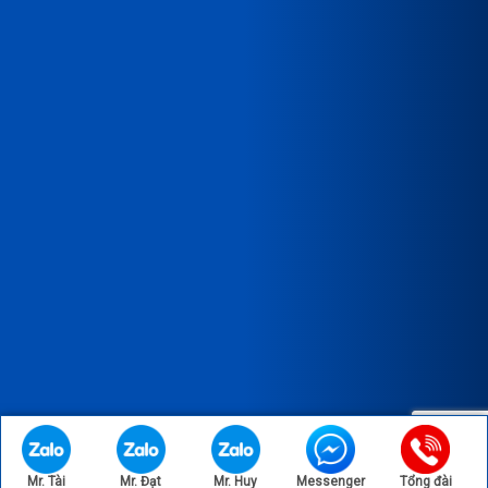
Copyright © 2023 Bản quyền thuộc về CÔNG TY TNHH XNK SX
TM THÀNH VINH.
Mr. Tài
Mr. Đạt
Mr. Huy
Messenger
Tổng đài