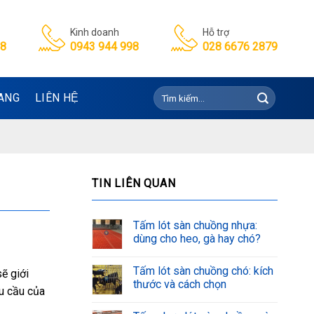
Kinh doanh
Hỗ trợ
98
0943 944 998
028 6676 2879
Tìm
ANG
LIÊN HỆ
kiếm:
TIN LIÊN QUAN
Tấm lót sàn chuồng nhựa:
dùng cho heo, gà hay chó?
Tấm lót sàn chuồng chó: kích
ẽ giới
thước và cách chọn
u cầu của