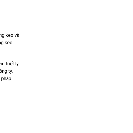
ăng keo và
ng keo
. Triết lý
ông ty,
i pháp