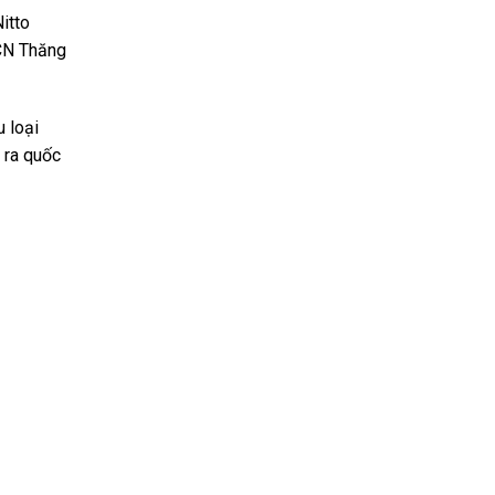
itto
KCN Thăng
 loại
 ra quốc