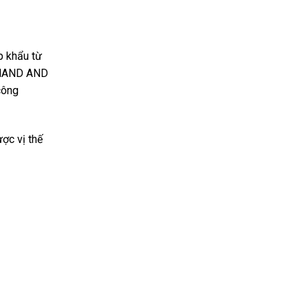
p khẩu từ
u HAND AND
công
ợc vị thế