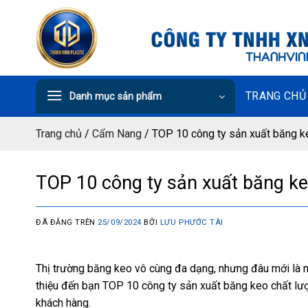
Chuyển
đến
nội
dung
TRANG CHỦ
Danh mục sản phẩm
Trang chủ
/
Cẩm Nang
/
TOP 10 công ty sản xuất băng ke
TOP 10 công ty sản xuất băng keo
ĐÃ ĐĂNG TRÊN
25/09/2024
BỞI
LƯU PHƯỚC TÀI
Thị trường băng keo vô cùng đa dạng, nhưng đâu mới là n
thiệu đến bạn TOP 10 công ty sản xuất băng keo chất lư
khách hàng.