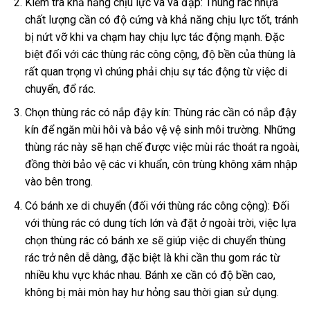
Kiểm tra khả năng chịu lực và va đập: Thùng rác nhựa
chất lượng cần có độ cứng và khả năng chịu lực tốt, tránh
bị nứt vỡ khi va chạm hay chịu lực tác động mạnh. Đặc
biệt đối với các thùng rác công cộng, độ bền của thùng là
rất quan trọng vì chúng phải chịu sự tác động từ việc di
chuyển, đổ rác.
Chọn thùng rác có nắp đậy kín: Thùng rác cần có nắp đậy
kín để ngăn mùi hôi và bảo vệ vệ sinh môi trường. Những
thùng rác này sẽ hạn chế được việc mùi rác thoát ra ngoài,
đồng thời bảo vệ các vi khuẩn, côn trùng không xâm nhập
vào bên trong.
Có bánh xe di chuyển (đối với thùng rác công cộng): Đối
với thùng rác có dung tích lớn và đặt ở ngoài trời, việc lựa
chọn thùng rác có bánh xe sẽ giúp việc di chuyển thùng
rác trở nên dễ dàng, đặc biệt là khi cần thu gom rác từ
nhiều khu vực khác nhau. Bánh xe cần có độ bền cao,
không bị mài mòn hay hư hỏng sau thời gian sử dụng.