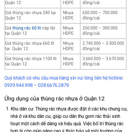
Quận 12
HDPE
đồng/cái
Giá thùng rác nhựa 240 tại
Nhựa
650.000 – 750.000
Quận 12
HDPE
đồng/cái
Giá
thùng rác 60 lít
nắp lật
Nhựa
250.000 – 300.000
tại Quận 12
HDPE
đồng/cái
Giá thùng rác nhựa 660 lít
Nhựa
2.740.000 – 3.300.000
tại Quận 12
HDPE
đồng/cái
Giá thùng rác nhựa 1100 lít
Nhựa
3.660.000 – 3.670.000
tại Quận 12
HDPE
đồng/cái
Quý khách có nhu cầu mua hàng xin vui lòng liên hệ hotline:
0939.944.998 – 028.6676.2879
Ứng dụng của thùng rác nhựa ở Quận 12
Khu dân cư: Thùng rác nhựa được đặt ở các khu chung cư,
nhà ở và khu dân cư, giúp cư dân thu gom rác thải sinh
hoạt một cách dễ dàng và hiệu quả. Việc bố trí thùng rác
hợp lý còn giúp nâng cao ý thức bảo vệ môi trường của