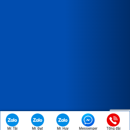
Copyright © 2023 Bản quyền thuộc về CÔNG TY TNHH XNK SX
TM THÀNH VINH.
Mr. Tài
Mr. Đạt
Mr. Huy
Messenger
Tổng đài