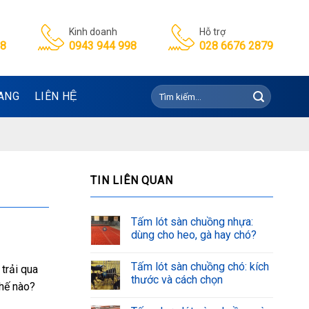
Kinh doanh
Hỗ trợ
98
0943 944 998
028 6676 2879
Tìm
ANG
LIÊN HỆ
kiếm:
TIN LIÊN QUAN
Tấm lót sàn chuồng nhựa:
dùng cho heo, gà hay chó?
Tấm lót sàn chuồng chó: kích
 trải qua
thước và cách chọn
thế nào?