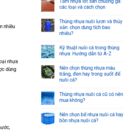
Tấm nhựa lót sàn chuồng gà:
các loại và cách chọn
Thùng nhựa nuôi lươn và thủy
m nhiều
sản: chọn dung tích bao
nhiêu?
Kỹ thuật nuôi cá trong thùng
nhựa: Hướng dẫn từ A-Z
oại nhựa
Nên chọn thùng nhựa màu
ược dùng
trắng, đen hay trong suốt để
nuôi cá?
Thùng nhựa nuôi cá cũ có nên
mua không?
Nên chọn bể nhựa nuôi cá hay
bồn nhựa nuôi cá?
nước,