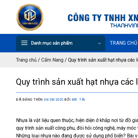
Chuyển
đến
nội
dung
TRANG CHỦ
Danh mục sản phẩm
Trang chủ
/
Cẩm Nang
/
Quy trình sản xuất hạt nhựa các lo
Quy trình sản xuất hạt nhựa các lo
ĐÃ ĐĂNG TRÊN
04/08/2025
BỞI
MR. TÀI
Nhựa là vật liệu quen thuộc, hiện diện ở khắp nơi từ đồ g
quy trình sản xuất công phu, đòi hỏi công nghệ, máy móc v
Những loại nhựa nào đang được sử dụng phổ biến? Bài v