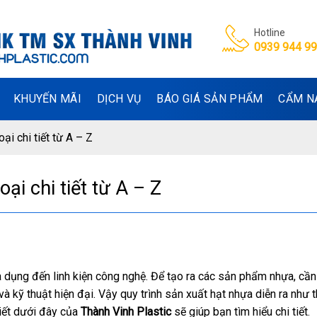
Hotline
0939 944 9
KHUYẾN MÃI
DỊCH VỤ
BÁO GIÁ SẢN PHẨM
CẨM N
ại chi tiết từ A – Z
ại chi tiết từ A – Z
ia dụng đến linh kiện công nghệ. Để tạo ra các sản phẩm nhựa, cần
à kỹ thuật hiện đại. Vậy quy trình sản xuất hạt nhựa diễn ra như 
iết dưới đây của
Thành Vinh Plastic
sẽ giúp bạn tìm hiểu chi tiết.