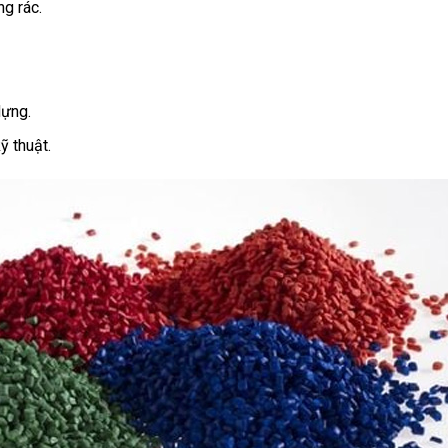
ng rác.
dựng.
ỹ thuật.