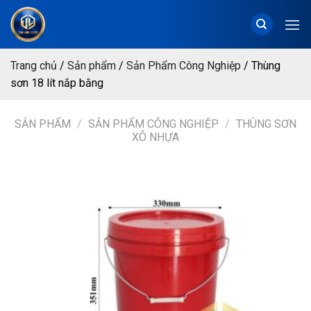
Chuyển
đến
nội
dung
Trang chủ
/
Sản phẩm
/
Sản Phẩm Công Nghiệp
/
Thùng
sơn 18 lít nắp bằng
SẢN PHẨM
/
SẢN PHẨM CÔNG NGHIỆP
/
THÙNG SƠN
XÔ NHỰA