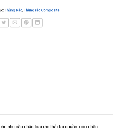
ục:
Thùng Rác
,
Thùng rác Composite
ho nhu cầu phân loại rác thải tại nguồn, góp phần