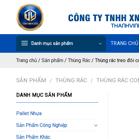
Chuyển
đến
nội
dung
TRANG CHỦ
Danh mục sản phẩm
Trang chủ
/
Sản phẩm
/
Thùng Rác
/
Thùng rác treo đôi 
SẢN PHẨM
/
THÙNG RÁC
/
THÙNG RÁC CO
DANH MỤC SẢN PHẨM
Pallet Nhựa
Sản Phẩm Công Nghiệp
Sản Phẩm Khác