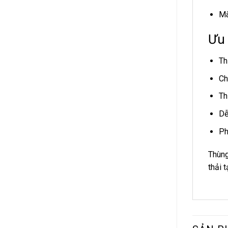
Mà
Ưu 
Th
Ch
Th
Dễ
Ph
Thùng
thải t