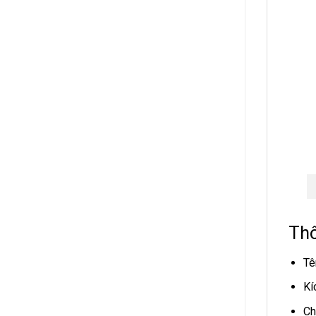
Thô
Tê
Kí
Ch