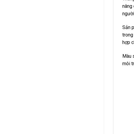
nâng 
người
Sản p
trong
hợp c
Màu s
môi t