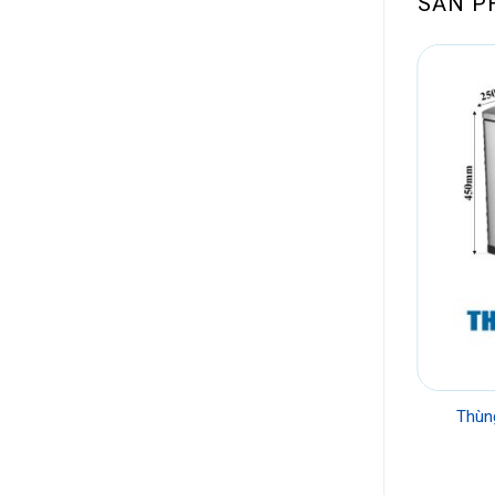
SẢN P
Thùng rác inox nắp lật
Thùng