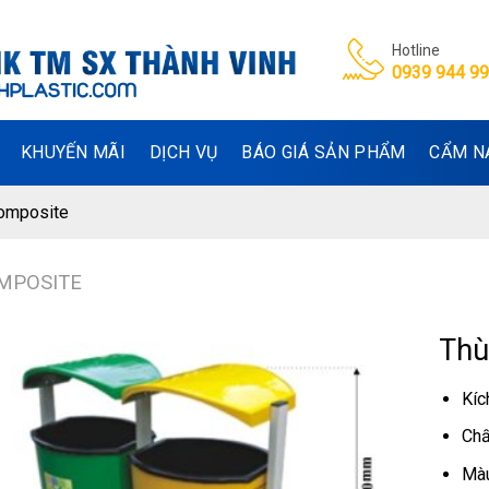
Hotline
0939 944 9
KHUYẾN MÃI
DỊCH VỤ
BÁO GIÁ SẢN PHẨM
CẨM N
composite
MPOSITE
Thù
Kíc
Chấ
Màu