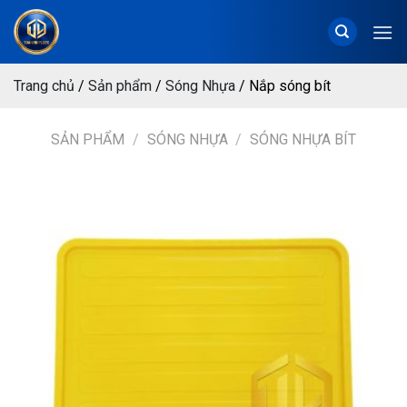
Chuyển
đến
nội
dung
Trang chủ
/
Sản phẩm
/
Sóng Nhựa
/
Nắp sóng bít
SẢN PHẨM
/
SÓNG NHỰA
/
SÓNG NHỰA BÍT